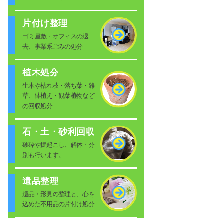
片付け整理
ゴミ屋敷・オフィスの退
去、事業系ごみの処分
植木処分
生木や枯れ枝・落ち葉・雑
草、鉢植え・観葉植物など
の回収処分
石・土・砂利回収
破砕や掘起こし、解体・分
別も行います。
遺品整理
遺品・形見の整理と、心を
込めた不用品の片付け処分