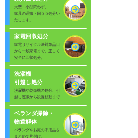
大型・小型問わず、
家具の運搬・回収収処分い
たします。
家電回収処分
家電リサイクル法対象品目
から一般家電まで、正しく
安全に回収処分。
洗濯機
引越し処分
洗濯機や乾燥機の処分、引
越し運搬から設置移動まで
ベランダ掃除・
物置解体
ベランダやお庭の不用品を
まとめて片付け。