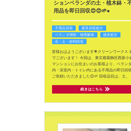
ションベランダの土・植木鉢・
用品を即日回収😍😍🌱●
不用品回収
家具回収処分
ベランダ掃除・物置解体
植木処分
石・土・砂利回収
皆様おはようございます🌟クリーンワークス 
でございます！
今回は、東京都葛飾区西新小
マンションにお住まいのお客様より、ベラン
内・浴室内・トイレ内にある不用品の即日回
ご依頼いただきました😊🌱
回収品目は、土、
続きはこちら