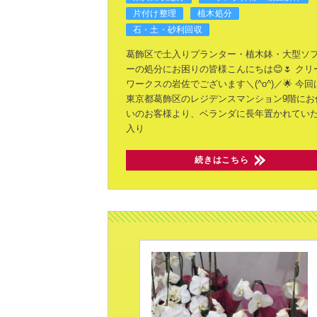
片付け整理
植木処分
石・土・砂利回収
葛飾区で土入りプランター・植木鉢・大型ソ
ーの処分にお困りの皆様こんにちは😊🌷
クリ
ワークスの岩佐でございます＼(^o^)／🌟
今回
東京都葛飾区のレジデンスマンション9階にお
いのお客様より、ベランダに長年置かれてい
入り
続きはこちら