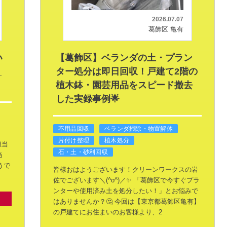
2026.07.07
葛飾区 亀有
い
【葛飾区】ベランダの土・プラン
_
ター処分は即日回収！戸建て2階の
植木鉢・園芸用品をスピード撤去
した実録事例🌟
不用品回収
ベランダ掃除・物置解体
片付け整理
植木処分
担当
石・土・砂利回収
当
うで
皆様おはようございます！クリーンワークスの岩
佐でございます＼(^o^)／✨
「葛飾区で今すぐプラ
ンターや使用済み土を処分したい！」とお悩みで
はありませんか？🤔
今回は【東京都葛飾区亀有】
の戸建てにお住まいのお客様より、2