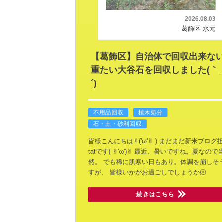
2026.08.03
葛飾区 水元
【葛飾区】自治体で回収出来な
重たい大谷石を回収しました(｀
´)ゞ
不用品回収
植木処分
石・土・砂利回収
皆様こんにちは✌︎('ω'✌︎ )
まだまだ新米ブログ
tatです( ✌︎'ω')✌︎
最近、暑いですね。夏なので
然。
でも稀に肌寒い日もあり。体調を崩しそ
すが、
皆様いかがお過ごしでしょうか🫠
続きはこちら