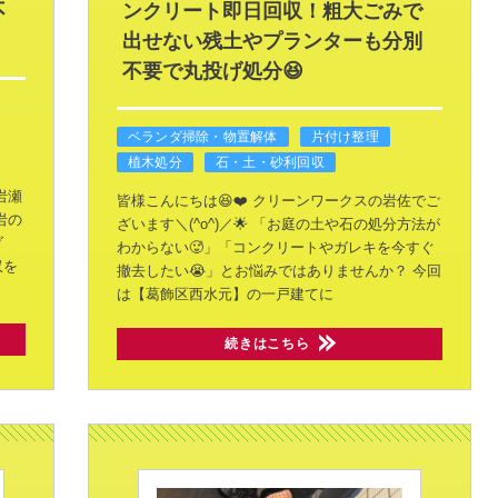
不
ンクリート即日回収！粗大ごみで
出せない残土やプランターも分別
不要で丸投げ処分😆
ベランダ掃除・物置解体
片付け整理
植木処分
石・土・砂利回収
岩瀬
皆様こんにちは😆❤️ クリーンワークスの岩佐でご
岩の
ざいます＼(^o^)／🌟
「お庭の土や石の処分方法が
ダ
わからない🥵」「コンクリートやガレキを今すぐ
収を
撤去したい😭」とお悩みではありませんか？
今回
は【葛飾区西水元】の一戸建てに
続きはこちら