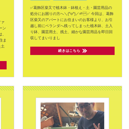
✅️葛飾区柴又で植木鉢・鉢植え・土・園芸用品の
処分にお困りの方へ＼(^o^)／🌱 ✅️
今回は、葛飾
区柴又のアパートにお住まいのお客様より、お引
ファ
越し前にベランダへ残ってしまった植木鉢、土入
ーン
り鉢、園芸用土、残土、細かな園芸用品を即日回
は、
収してまいりまし
住ま
た土
続きはこちら