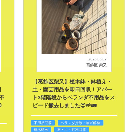
2026.06.07
葛飾区 柴又
・
【葛飾区柴又】植木鉢・鉢植え・
日
土・園芸用品を即日回収！アパー
不
ト3階階段からベランダ不用品をス

ピード撤去しました😍🌱🚛
不用品回収
ベランダ掃除・物置解体
植木処分
石・土・砂利回収