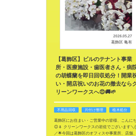
2026.05.27
葛飾区 亀有
【葛飾区】ビルのテナント事業
所・医療施設・歯医者さん・病
の胡蝶蘭を即日回収処分！開業
い・開店祝いのお花の撤去なら
リーンワークスへ😍🚚🌱
不用品回収
片付け整理
植木処分
葛飾区にお住まい・ご営業中の皆様、こんに
😊🌷 クリーンワークスの岩佐でございます＼(^
／🌟今回は葛飾区のオフィスや事業所、店舗