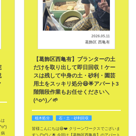
2026.05.11
葛飾区 西亀有
【葛飾区西亀有】プランターの土
院
だけを取り出して即日回収！ケー
祝
スは残して中身の土・砂利・園芸
ク
用土をスッキリ処分😆🌟アパート3
階階段作業もお任せください＼
(^o^)／🌱
植木処分
石・土・砂利回収
ちは
o^)
皆様こんにちは😆❤️ クリーンワークスでございま
、病
す＼(^o^)／🌟
今回は【葛飾区西亀有】のアパート