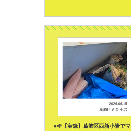
2026.06.15
葛飾区 西新小岩
●🌱【実録】葛飾区西新小岩でマ