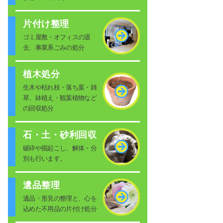
片付け整理
ゴミ屋敷・オフィスの退
去、事業系ごみの処分
植木処分
生木や枯れ枝・落ち葉・雑
草、鉢植え・観葉植物など
の回収処分
石・土・砂利回収
破砕や掘起こし、解体・分
別も行います。
遺品整理
遺品・形見の整理と、心を
込めた不用品の片付け処分