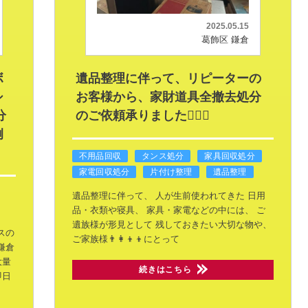
2025.05.15
葛飾区 鎌倉
ボ
遺品整理に伴って、リピーターの
シ
お客様から、家財道具全撤去処分
分
のご依頼承りました🙇🏻‍♂️
例
不用品回収
タンス処分
家具回収処分
家電回収処分
片付け整理
遺品整理
遺品整理に伴って、
人が生前使われてきた
日用
品・衣類や寝具、
家具・家電などの中には、
ご
遺族様が形見として
残しておきたい大切な物や、
スの
ご家族様👨‍👩‍👦‍👦にとって
鎌倉
大量
続きはこちら
即日