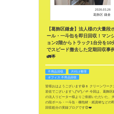
2026.03.26
葛飾区 鎌倉
【葛飾区鎌倉】法人様の大量段
ール・一斗缶を即日回収！マン
ョン2階からトラック1台分を10
でスピード撤去した定期回収事
🚛🌟
不用品回収
片付け整理
オフィス 不用品回収
皆様おはようございます😆🌷
クリーンワーク
岩佐でございます＼(^o^)／🌱
今回は、葛飾区
の法人リピーター様よりご依頼いただいた、
の段ボール・一斗缶・梱包材・紙資材などの
回収処分の実録ブログです😍❤️