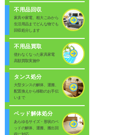
不用品回収
家具や家電、粗大ごみから
生活用品までどんな物でも
回収処分します
不用品買取
使わなくなった家具家電
高額買取実施中
タンス処分
大型タンスの解体、運搬、
配置換えから移動のお手伝
いまで
ベッド解体処分
あらゆるサイズ・形状のベ
ッドの解体、運搬、搬出回
収に対応