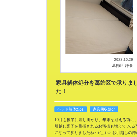
2023.10.29
葛飾区 鎌倉
家具解体処分を葛飾区で承りま
た！
ベッド解体処分
家具回収処分
10月も後半に差し掛かり、年末を迎える前に
引越し完了を目指されるお宅様も増えて
来る
になって参りましたね～(^_-)-☆
お引越しの際