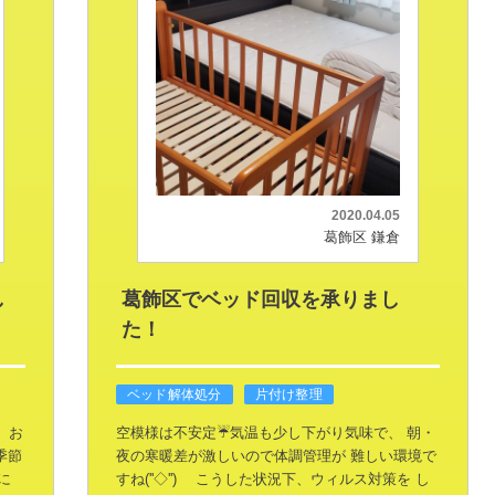
2020.04.05
葛飾区 鎌倉
し
葛飾区でベッド回収を承りまし
た！
ベッド解体処分
片付け整理
、
お
空模様は不安定☔気温も少し下がり気味で、
朝・
季節
夜の寒暖差が激しいので体調管理が
難しい環境で
に
すね(''◇'')ゞ
こうした状況下、ウィルス対策を
し