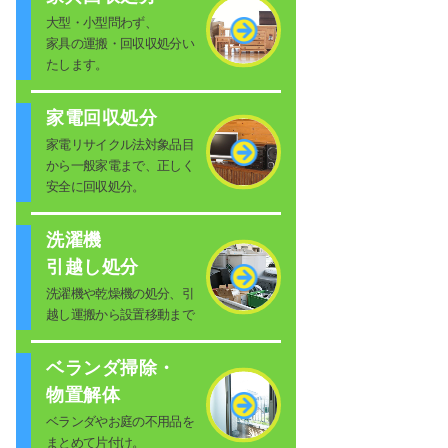
大型・小型問わず、
家具の運搬・回収収処分い
たします。
家電回収処分
家電リサイクル法対象品目
から一般家電まで、正しく
安全に回収処分。
洗濯機
引越し処分
洗濯機や乾燥機の処分、引
越し運搬から設置移動まで
ベランダ掃除・
物置解体
ベランダやお庭の不用品を
まとめて片付け。