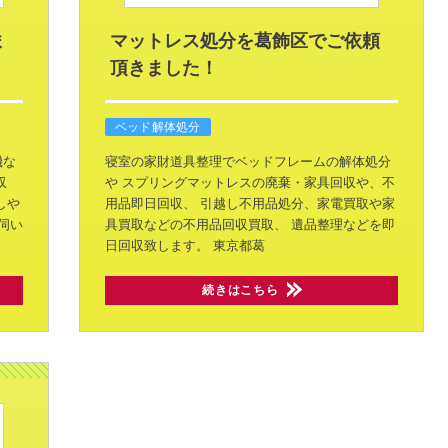
ま
マットレス処分を葛飾区でご依頼
頂きました！
ベッド解体処分
機な
寝室の家財道具整理でベッドフレームの解体処分
収
や
スプリングマットレスの廃棄・家具回収や、不
しや
用品即日回収、
引越し不用品処分、家電買取や家
伺い
具買取などの不用品回収買取、
遺品整理などを即
日回収致します。
東京都葛
続きはこちら