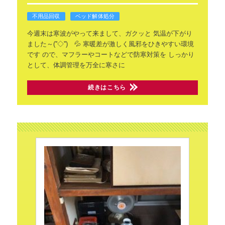
不用品回収
ベッド解体処分
今週末は寒波がやって来まして、ガクッと
気温が下がり
ました～(''◇'')ゞ💦
寒暖差が激しく風邪をひきやすい環境
です
ので、マフラーやコートなどで防寒対策を
しっかり
として、体調管理を万全に寒さに
続きはこちら