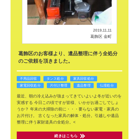
2019.11.11
葛飾区 金町
葛飾区のお客様より、遺品整理に伴う全処分
のご依頼を頂きました。
不用品回収
タンス処分
家具回収処分
家電回収処分
片付け整理
遺品整理
仏壇処分
最近、朝の冷え込みが強まってきていよいよ冬が近いのを
実感する
今日この頃ですが皆様、いかがお過ごしでしょ
うか？
年末の大掃除の前に・・・要らない家電・家具の
お片付け。
古くなった家具の解体・処分。引越しや遺品
整理に伴う家財道具の全処分。<
続きはこちら