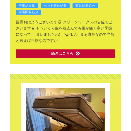
不用品回収
ベッド解体処分
家具回収処分
家電回収処分
皆様おはようございます😃
クリーンワークスの岩佐でご
ざいます★
もういくら服を着込んでも風が痛く寒い季節
になって
しまいましたね( >д<)､;'.･
まぁ真冬なので当然
と言えば当然なのですが
続きはこちら