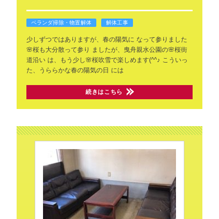
ベランダ掃除・物置解体
解体工事
少しずつではありますが、春の陽気に
なって参りました
🌸桜も大分散って参り
ましたが、曳舟親水公園の🌸桜街
道沿い
は、もう少し🌸桜吹雪で楽しめます(^^♪
こういっ
た、うららかな春の陽気の日
には
続きはこちら