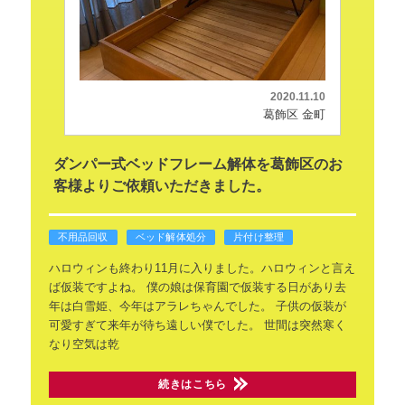
2020.11.10
葛飾区 金町
ダンパー式ベッドフレーム解体を葛飾区のお
客様よりご依頼いただきました。
不用品回収
ベッド解体処分
片付け整理
ハロウィンも終わり11月に入りました。ハロウィンと言え
ば仮装ですよね。
僕の娘は保育園で仮装する日があり去
年は白雪姫、今年はアラレちゃんでした。
子供の仮装が
可愛すぎて来年が待ち遠しい僕でした。
世間は突然寒く
なり空気は乾
続きはこちら