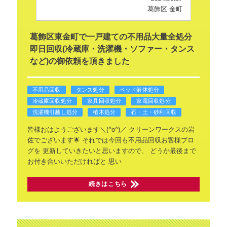
葛飾区 金町
葛飾区東金町で一戸建ての不用品大量全処分
即日回収(冷蔵庫・洗濯機・ソファー・タンス
など)の御依頼を頂きました
不用品回収
タンス処分
ベッド解体処分
冷蔵庫回収処分
家具回収処分
家電回収処分
洗濯機引越し処分
植木処分
石・土・砂利回収
皆様おはようございます＼(^o^)／
クリーンワークスの岩
佐でございます🌟
それでは今回も不用品回収お客様ブロ
グを
更新していきたいと思いますので、
どうか最後まで
お付き合いいただければと
思い
続きはこちら