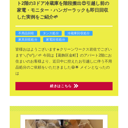
ト2階の3ドア冷蔵庫を階段搬出😍引越し前の
家電・モニター・ハンガーラックも即日回収
した実例をご紹介🌱
不用品回収
タンス処分
冷蔵庫回収処分
家具回収処分
家電回収処分
皆様おはようございます☀️クリーンワークス岩佐でござい
ます＼(^o^)／🌱
今回は【葛飾区金町】のアパート2階にお
住まいのお客様より、近日中に控えたお引越しに伴う不用
品処分のご依頼をいただきました😆🌟
メインとなったの
は
続きはこちら