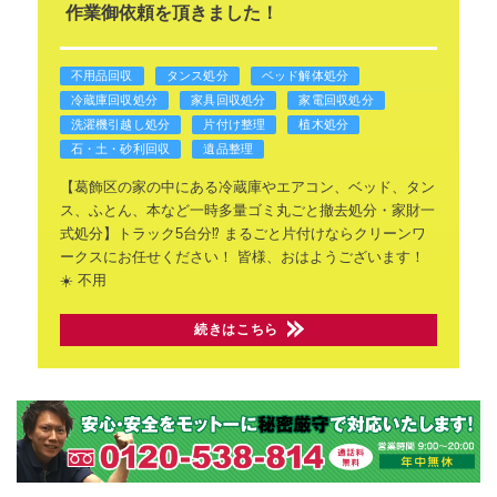
作業御依頼を頂きました！
不用品回収
タンス処分
ベッド解体処分
冷蔵庫回収処分
家具回収処分
家電回収処分
洗濯機引越し処分
片付け整理
植木処分
石・土・砂利回収
遺品整理
【葛飾区の家の中にある冷蔵庫やエアコン、ベッド、タン
ス、ふとん、本など一時多量ゴミ丸ごと撤去処分・家財一
式処分】トラック5台分⁉ まるごと片付けならクリーンワ
ークスにお任せください！
皆様、おはようございます！
☀️
不用
続きはこちら