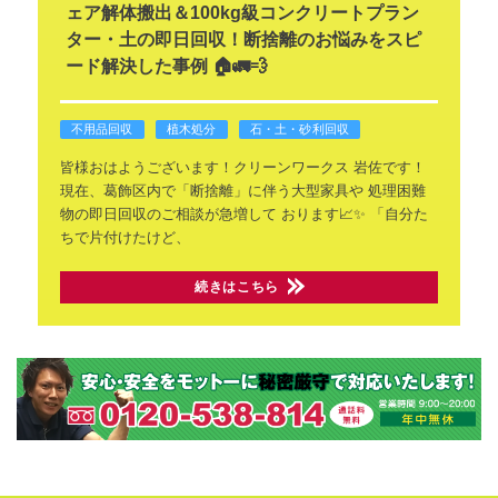
ェア解体搬出＆100kg級コンクリートプラン
ター・土の即日回収！断捨離のお悩みをスピ
ード解決した事例 🏠🚛💨
不用品回収
植木処分
石・土・砂利回収
皆様おはようございます！クリーンワークス
岩佐です！
現在、葛飾区内で「断捨離」に伴う大型家具や
処理困難
物の即日回収のご相談が急増して
おります📈✨
「自分た
ちで片付けたけど、
続きはこちら