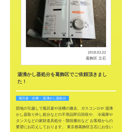
2018.03.22
葛飾区 立石
湯沸かし器処分を葛飾区でご依頼頂きまし
た！
風呂釜・浴槽・ 湯沸かし器処分
団地の引越しで風呂釜や浴槽の撤去、ガスコンロや
湯沸
かし器取り外し処分などの不用品即日回収や、
冷蔵庫や
タンスなどの家財道具処分・階段搬出など
お客様からの
要望にお応えしております。
東京都葛飾区立石にお住い