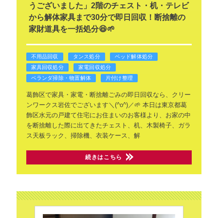
うございました」2階のチェスト・机・テレビ
から解体家具まで30分で即日回収！断捨離の
家財道具を一括処分😆🌱
不用品回収
タンス処分
ベッド解体処分
家具回収処分
家電回収処分
ベランダ掃除・物置解体
片付け整理
葛飾区で家具・家電・断捨離ごみの即日回収なら、クリー
ンワークス岩佐でございます＼(^o^)／🌱
本日は東京都葛
飾区水元の戸建て住宅にお住まいのお客様より、お家の中
を断捨離した際に出てきたチェスト、机、木製椅子、ガラ
ス天板ラック、掃除機、衣装ケース、解
続きはこちら