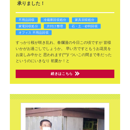
承りました！
不用品回収
冷蔵庫回収処分
家具回収処分
家電回収処分
片付け整理
石・土・砂利回収
オフィス 不用品回収
すっかり桜が咲き乱れ、春爛漫の今日この頃ですが
皆様
いかがお過ごしでしょうか。
早い方ですともうお花見を
お楽しみ中かと
思われます(^^)/
ついこの間まで冬だった
というのにいきなり
初夏か！と
続きはこちら