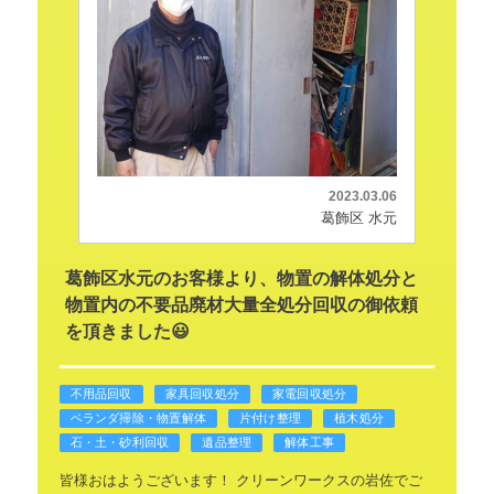
2023.03.06
葛飾区 水元
葛飾区水元のお客様より、物置の解体処分と
物置内の不要品廃材大量全処分回収の御依頼
を頂きました😃
不用品回収
家具回収処分
家電回収処分
ベランダ掃除・物置解体
片付け整理
植木処分
石・土・砂利回収
遺品整理
解体工事
皆様おはようございます！
クリーンワークスの岩佐でご