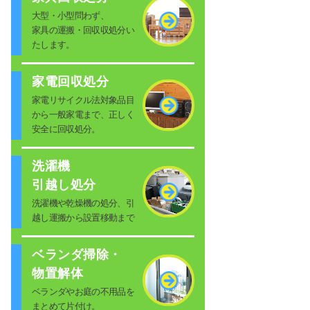
大型・小型問わず、
家具の運搬・回収収処分い
たします。
家電回収処分
家電リサイクル法対象品目
から一般家電まで、正しく
安全に回収処分。
洗濯機
引越し処分
洗濯機や乾燥機の処分、引
越し運搬から設置移動まで
ベランダ掃除・
物置解体
ベランダやお庭の不用品を
まとめて片付け。