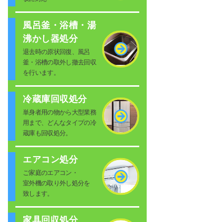
風呂釜・浴槽・湯
沸かし器処分
退去時の原状回復、風呂
釜・浴槽の取外し撤去回収
を行います。
冷蔵庫回収処分
単身者用の物から大型業務
用まで、どんなタイプの冷
蔵庫も回収処分。
エアコン処分
ご家庭のエアコン・
室外機の取り外し処分を
致します。
家具回収処分