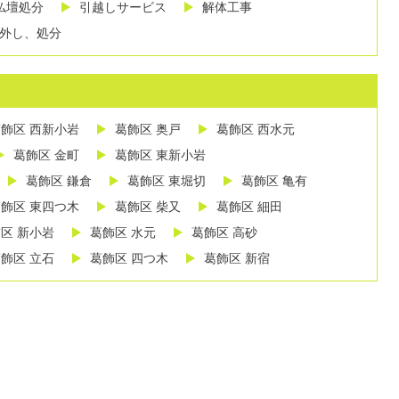
仏壇処分
引越しサービス
解体工事
外し、処分
飾区 西新小岩
葛飾区 奥戸
葛飾区 西水元
葛飾区 金町
葛飾区 東新小岩
葛飾区 鎌倉
葛飾区 東堀切
葛飾区 亀有
飾区 東四つ木
葛飾区 柴又
葛飾区 細田
区 新小岩
葛飾区 水元
葛飾区 高砂
飾区 立石
葛飾区 四つ木
葛飾区 新宿