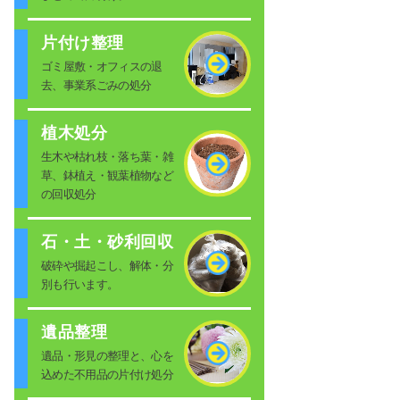
片付け整理
ゴミ屋敷・オフィスの退
去、事業系ごみの処分
植木処分
生木や枯れ枝・落ち葉・雑
草、鉢植え・観葉植物など
の回収処分
石・土・砂利回収
破砕や掘起こし、解体・分
別も行います。
遺品整理
遺品・形見の整理と、心を
込めた不用品の片付け処分