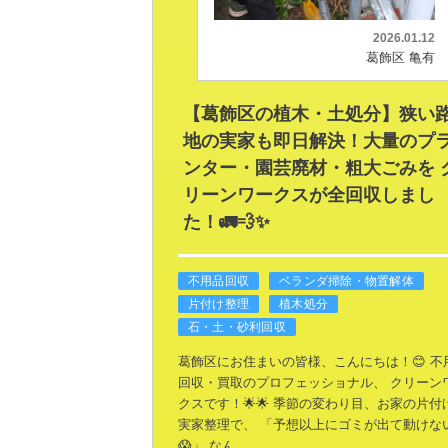
2026.01.12
葛飾区 亀有
【葛飾区の植木・土処分】狭い
地の実家も即日解決！大量のプ
ンター・園芸廃材・粗大ごみを 
リーンワークスが全回収しまし
た！🚛💨✨
不用品回収
ベランダ掃除・物置解体
片付け整理
植木処分
石・土・砂利回収
葛飾区にお住まいの皆様、こんにちは！😊
不
回収・買取のプロフェッショナル、
クリーン
クスです！🌟🌟
季節の変わり目、お家の片付
実家整理で、
「予想以上にゴミが出て動けな
😱」
なん