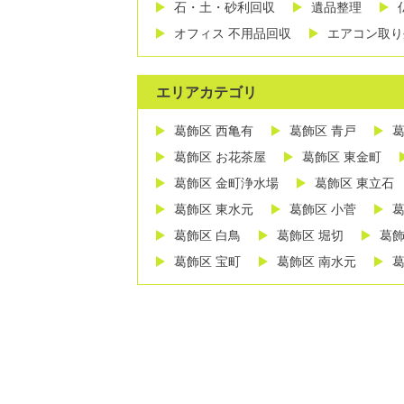
石・土・砂利回収
遺品整理
オフィス 不用品回収
エアコン取り
エリアカテゴリ
葛飾区 西亀有
葛飾区 青戸
葛
葛飾区 お花茶屋
葛飾区 東金町
葛飾区 金町浄水場
葛飾区 東立石
葛飾区 東水元
葛飾区 小菅
葛
葛飾区 白鳥
葛飾区 堀切
葛飾
葛飾区 宝町
葛飾区 南水元
葛