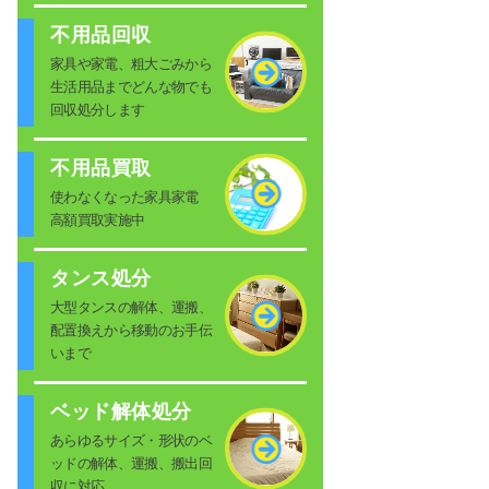
不用品回収
家具や家電、粗大ごみから
生活用品までどんな物でも
回収処分します
不用品買取
使わなくなった家具家電
高額買取実施中
タンス処分
大型タンスの解体、運搬、
配置換えから移動のお手伝
いまで
ベッド解体処分
あらゆるサイズ・形状のベ
ッドの解体、運搬、搬出回
収に対応