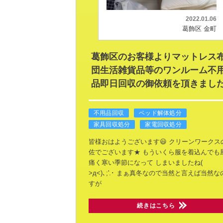
2022.01.06
葛飾区 金町
葛飾区のお客様よりマットレス
団生活雑貨品等のワンルーム不
品即日回収の御依頼を頂きました
不用品回収
ベッド解体処分
家具回収処分
家電回収処分
皆様おはようございます😃
クリーンワークス
佐でございます★
もういくら服を着込んでも
痛く寒い季節になって
しまいましたね(
>д<)､;'.･
まぁ真冬なので当然と言えば当然な
すが
続きはこちら