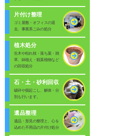
片付け整理
ゴミ屋敷・オフィスの退
去、事業系ごみの処分
植木処分
生木や枯れ枝・落ち葉・雑
草、鉢植え・観葉植物など
の回収処分
石・土・砂利回収
破砕や掘起こし、解体・分
別も行います。
遺品整理
遺品・形見の整理と、心を
込めた不用品の片付け処分