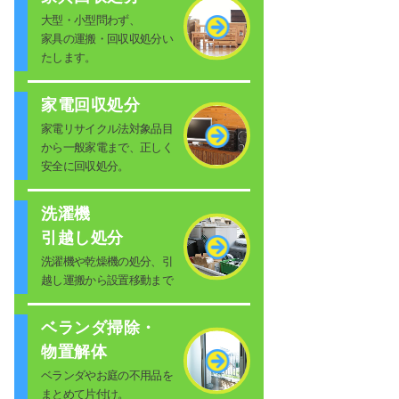
大型・小型問わず、
家具の運搬・回収収処分い
たします。
家電回収処分
家電リサイクル法対象品目
から一般家電まで、正しく
安全に回収処分。
洗濯機
引越し処分
洗濯機や乾燥機の処分、引
越し運搬から設置移動まで
ベランダ掃除・
物置解体
ベランダやお庭の不用品を
まとめて片付け。