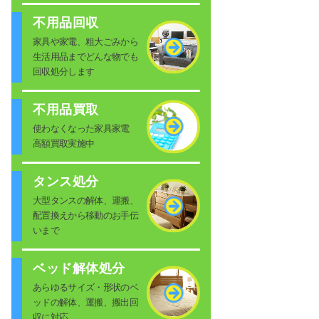
不用品回収
家具や家電、粗大ごみから
生活用品までどんな物でも
回収処分します
不用品買取
使わなくなった家具家電
高額買取実施中
タンス処分
大型タンスの解体、運搬、
配置換えから移動のお手伝
いまで
ベッド解体処分
あらゆるサイズ・形状のベ
ッドの解体、運搬、搬出回
収に対応