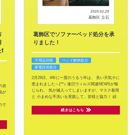
2020.02.29
葛飾区 立石
布
葛飾区でソファーベッド処分を承
用
りました！
❗
不用品回収
ベッド解体処分
家電回収処分
2月29日、4年に一度のうるう年は、
良い天気🌞に
恵まれました～(^^♪
連日ウィルス関連NEWSが報
の岩
じられ、
気が滅入ってしまいますが、マスク着用
風が
と
小まめな手洗いを実践して、皆様と協力！
頑
ので
続きはこちら