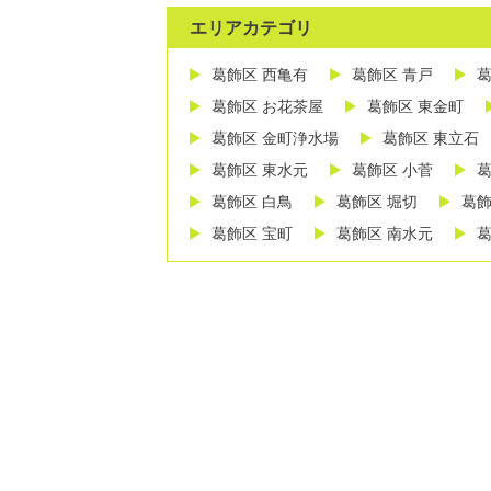
エリアカテゴリ
葛飾区 西亀有
葛飾区 青戸
葛
葛飾区 お花茶屋
葛飾区 東金町
葛飾区 金町浄水場
葛飾区 東立石
葛飾区 東水元
葛飾区 小菅
葛
葛飾区 白鳥
葛飾区 堀切
葛飾
葛飾区 宝町
葛飾区 南水元
葛