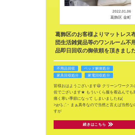
2022.01.06
葛飾区 金町
葛飾区のお客様よりマットレス
団生活雑貨品等のワンルーム不
品即日回収の御依頼を頂きました
不用品回収
ベッド解体処分
家具回収処分
家電回収処分
皆様おはようございます😃
クリーンワークス
佐でございます★
もういくら服を着込んでも
痛く寒い季節になって
しまいましたね(
>д<)､;'.･
まぁ真冬なので当然と言えば当然な
すが
続きはこちら