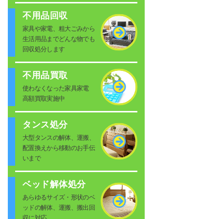
不用品回収
家具や家電、粗大ごみから
生活用品までどんな物でも
回収処分します
不用品買取
使わなくなった家具家電
高額買取実施中
タンス処分
大型タンスの解体、運搬、
配置換えから移動のお手伝
いまで
ベッド解体処分
あらゆるサイズ・形状のベ
ッドの解体、運搬、搬出回
収に対応