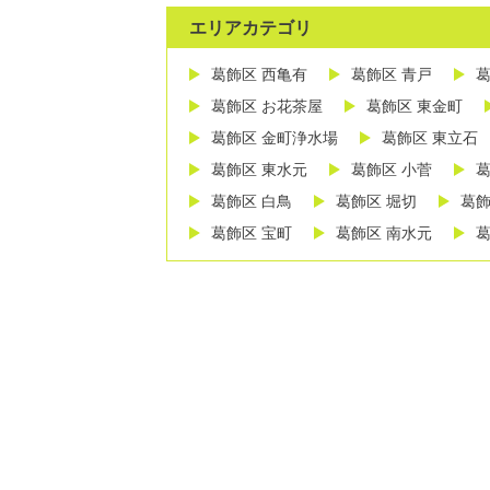
エリアカテゴリ
葛飾区 西亀有
葛飾区 青戸
葛
葛飾区 お花茶屋
葛飾区 東金町
葛飾区 金町浄水場
葛飾区 東立石
葛飾区 東水元
葛飾区 小菅
葛
葛飾区 白鳥
葛飾区 堀切
葛飾
葛飾区 宝町
葛飾区 南水元
葛