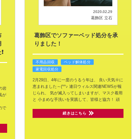
2020.02.29
葛飾区 立石
布
葛飾区でソファーベッド処分を承
用
りました！
❗
不用品回収
ベッド解体処分
家電回収処分
2月29日、4年に一度のうるう年は、
良い天気🌞に
恵まれました～(^^♪
連日ウィルス関連NEWSが報
の岩
じられ、
気が滅入ってしまいますが、マスク着用
風が
と
小まめな手洗いを実践して、皆様と協力！
頑
ので
続きはこちら