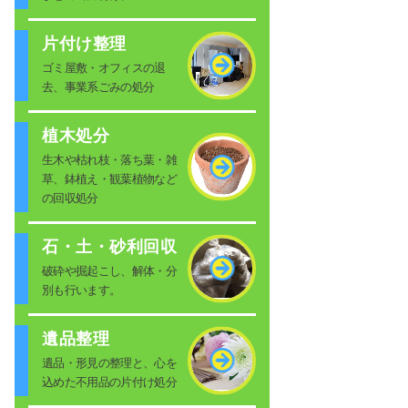
片付け整理
ゴミ屋敷・オフィスの退
去、事業系ごみの処分
植木処分
生木や枯れ枝・落ち葉・雑
草、鉢植え・観葉植物など
の回収処分
石・土・砂利回収
破砕や掘起こし、解体・分
別も行います。
遺品整理
遺品・形見の整理と、心を
込めた不用品の片付け処分