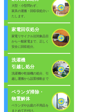
大型・小型問わず、
家具の運搬・回収収処分い
たします。
家電回収処分
家電リサイクル法対象品目
から一般家電まで、正しく
安全に回収処分。
洗濯機
引越し処分
洗濯機や乾燥機の処分、引
越し運搬から設置移動まで
ベランダ掃除・
物置解体
ベランダやお庭の不用品を
まとめて片付け。