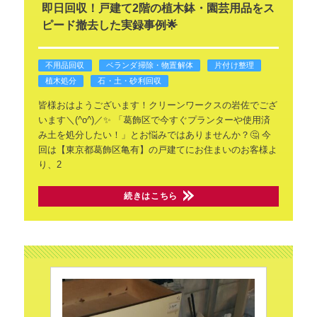
即日回収！戸建て2階の植木鉢・園芸用品をス
ピード撤去した実録事例🌟
不用品回収
ベランダ掃除・物置解体
片付け整理
植木処分
石・土・砂利回収
皆様おはようございます！クリーンワークスの岩佐でござ
います＼(^o^)／✨
「葛飾区で今すぐプランターや使用済
み土を処分したい！」とお悩みではありませんか？🤔
今
回は【東京都葛飾区亀有】の戸建てにお住まいのお客様よ
り、2
続きはこちら