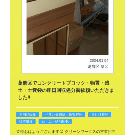
2024.01.04
葛飾区 柴又
葛飾区でコンクリートブロック・物置・残
土・土嚢袋の即日回収処分御依頼いただきま
した‼️
不用品回収
ベランダ掃除・物置解体
片付け整理
植木処分
石・土・砂利回収
皆様おはようございます😊
クリーンワークスの営業担当