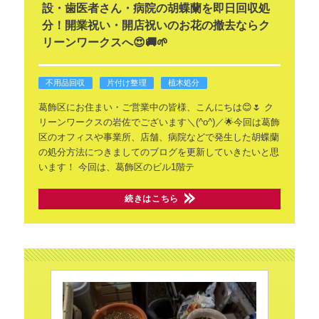
設・歯医者さん・病院の胡蝶蘭を即日回収処
分！開業祝い・開店祝いのお花の撤去ならク
リーンワークスへ😍🚚🌱
不用品回収
片付け整理
植木処分
葛飾区にお住まい・ご営業中の皆様、こんにちは😊🌷 ク
リーンワークスの岩佐でございます＼(^o^)／🌟今回は葛飾
区のオフィスや事業所、店舗、病院などで発生した胡蝶蘭
の処分方法につきましてのブログを更新していきたいと思
います！
今回は、葛飾区のビル1階テ
続きはこちら