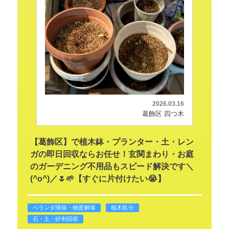
2026.03.16
葛飾区 四つ木
【葛飾区】で植木鉢・プランター・土・レン
ガの即日回収ならお任せ！玄関まわり・お庭
のガーデニング不用品もスピード解決です＼
(^o^)／🌷🌱【すぐに片付けたい😭】
ベランダ掃除・物置解体
植木処分
石・土・砂利回収