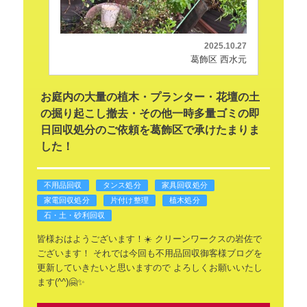
2025.10.27
葛飾区 西水元
お庭内の大量の植木・プランター・花壇の土
の掘り起こし撤去・その他一時多量ゴミの即
日回収処分のご依頼を葛飾区で承けたまりま
した！
不用品回収
タンス処分
家具回収処分
家電回収処分
片付け整理
植木処分
石・土・砂利回収
皆様おはようございます！☀️
クリーンワークスの岩佐で
ございます！
それでは今回も不用品回収御客様ブログを
更新していきたいと思いますので
よろしくお願いいたし
ます(^^)🤗✨