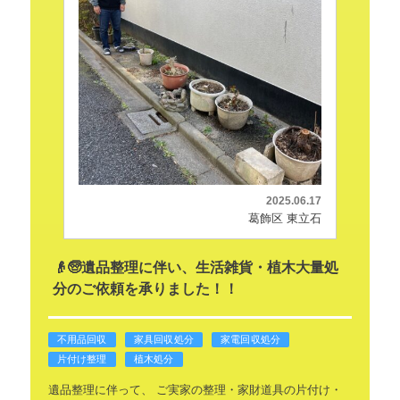
2025.06.17
葛飾区 東立石
👴🧓遺品整理に伴い、生活雑貨・植木大量処
分のご依頼を承りました！！
不用品回収
家具回収処分
家電回収処分
片付け整理
植木処分
遺品整理に伴って、
ご実家の整理・家財道具の片付け・