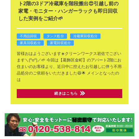
ト2階の3ドア冷蔵庫を階段搬出😍引越し前の
家電・モニター・ハンガーラックも即日回収
した実例をご紹介🌱
不用品回収
タンス処分
冷蔵庫回収処分
家具回収処分
家電回収処分
皆様おはようございます☀️クリーンワークス岩佐でござい
ます＼(^o^)／🌱
今回は【葛飾区金町】のアパート2階にお
住まいのお客様より、近日中に控えたお引越しに伴う不用
品処分のご依頼をいただきました😆🌟
メインとなったの
は
続きはこちら