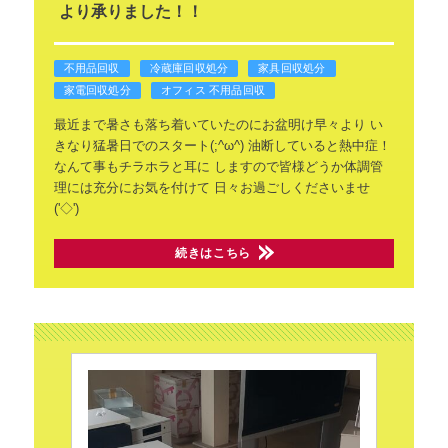
より承りました！！
不用品回収
冷蔵庫回収処分
家具回収処分
家電回収処分
オフィス 不用品回収
最近まで暑さも落ち着いていたのにお盆明け早々より
い
きなり猛暑日でのスタート(;^ω^)
油断していると熱中症！
なんて事もチラホラと耳に
しますので皆様どうか体調管
理には充分にお気を付けて
日々お過ごしくださいませ
('◇')
続きはこちら