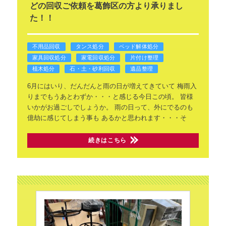
どの回収ご依頼を葛飾区の方より承りまし
た！！
不用品回収
タンス処分
ベッド解体処分
家具回収処分
家電回収処分
片付け整理
植木処分
石・土・砂利回収
遺品整理
6月にはいり、だんだんと雨の日が増えてきていて
梅雨入
りまでもうあとわずか・・・と感じる今日この頃。
皆様
いかがお過ごしでしょうか。
雨の日って、外にでるのも
億劫に感じてしまう事も
あるかと思われます・・・そ
続きはこちら