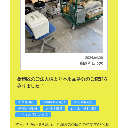
2024.04.06
葛飾区 四つ木
葛飾区のご法人様より不用品処分のご依頼を
承りました！
不用品回収
冷蔵庫回収処分
家具回収処分
家電回収処分
片付け整理
石・土・砂利回収
オフィス 不用品回収
すっかり桜が咲き乱れ、春爛漫の今日この頃ですが
皆様