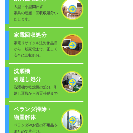
大型・小型問わず、
家具の運搬・回収収処分い
たします。
家電回収処分
家電リサイクル法対象品目
から一般家電まで、正しく
安全に回収処分。
洗濯機
引越し処分
洗濯機や乾燥機の処分、引
越し運搬から設置移動まで
ベランダ掃除・
物置解体
ベランダやお庭の不用品を
まとめて片付け。