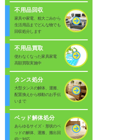
不用品回収
家具や家電、粗大ごみから
生活用品までどんな物でも
回収処分します
不用品買取
使わなくなった家具家電
高額買取実施中
タンス処分
大型タンスの解体、運搬、
配置換えから移動のお手伝
いまで
ベッド解体処分
あらゆるサイズ・形状のベ
ッドの解体、運搬、搬出回
収に対応