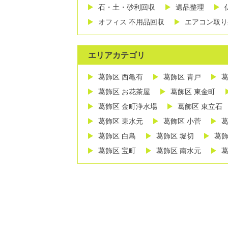
石・土・砂利回収
遺品整理
オフィス 不用品回収
エアコン取り
エリアカテゴリ
葛飾区 西亀有
葛飾区 青戸
葛
葛飾区 お花茶屋
葛飾区 東金町
葛飾区 金町浄水場
葛飾区 東立石
葛飾区 東水元
葛飾区 小菅
葛
葛飾区 白鳥
葛飾区 堀切
葛飾
葛飾区 宝町
葛飾区 南水元
葛