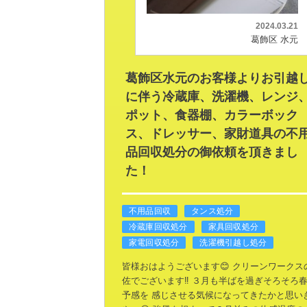
2024.03.21
葛飾区 水元
葛飾区水元のお客様よりお引越
に伴う冷蔵庫、洗濯機、レンジ
ポット、食器棚、カラーボック
ス、ドレッサー、家財道具の不
品回収処分の御依頼を頂きまし
た！
不用品回収
タンス処分
冷蔵庫回収処分
家具回収処分
家電回収処分
洗濯機引越し処分
皆様おはようございます😊
クリーンワークス
佐でございます‼️
３月も半ばを過ぎそろそろ
予感を
感じさせる気候になってきたかと思い