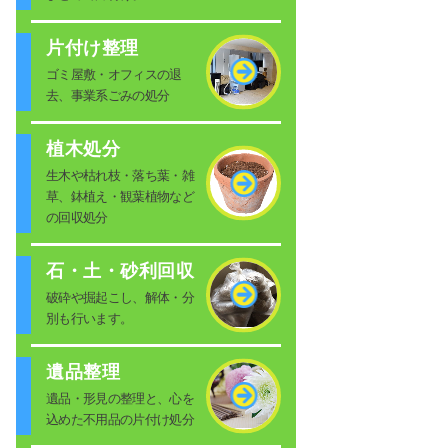
片付け整理
ゴミ屋敷・オフィスの退
去、事業系ごみの処分
植木処分
生木や枯れ枝・落ち葉・雑
草、鉢植え・観葉植物など
の回収処分
石・土・砂利回収
破砕や掘起こし、解体・分
別も行います。
遺品整理
遺品・形見の整理と、心を
込めた不用品の片付け処分