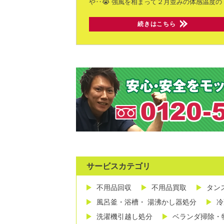
や‥😭
強風を相まって２月並みの体感温度の
続きはこちら
サービスカテゴリ
不用品回収
不用品買取
タン
風呂釜・浴槽・ 湯沸かし器処分
冷
洗濯機引越し処分
ベランダ掃除・