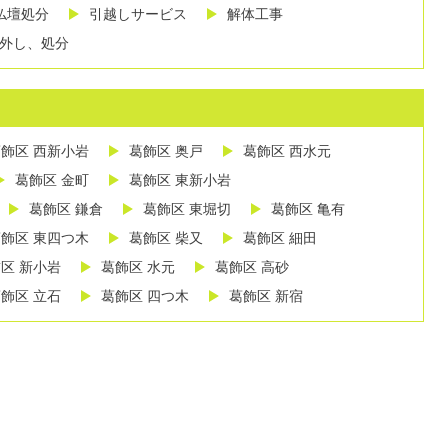
仏壇処分
引越しサービス
解体工事
外し、処分
飾区 西新小岩
葛飾区 奥戸
葛飾区 西水元
葛飾区 金町
葛飾区 東新小岩
葛飾区 鎌倉
葛飾区 東堀切
葛飾区 亀有
飾区 東四つ木
葛飾区 柴又
葛飾区 細田
区 新小岩
葛飾区 水元
葛飾区 高砂
飾区 立石
葛飾区 四つ木
葛飾区 新宿