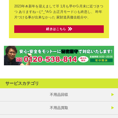
2023年🎍新年を迎えまして🐰
1月も早や💦月末に近づきつ
つ
ありますね～(;^_^A💦
お正月モード🍊も終息し、
昨年
片づける事が出来なかった
家財道具撤去処分や、
続きはこちら
サービスカテゴリ
不用品回収
不用品買取