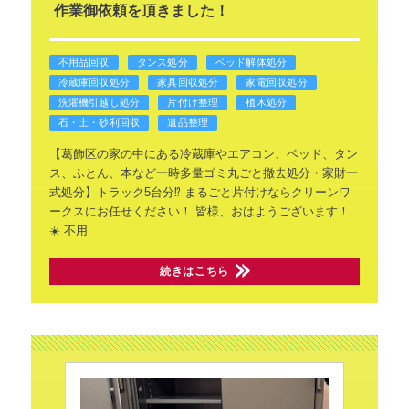
作業御依頼を頂きました！
不用品回収
タンス処分
ベッド解体処分
冷蔵庫回収処分
家具回収処分
家電回収処分
洗濯機引越し処分
片付け整理
植木処分
石・土・砂利回収
遺品整理
【葛飾区の家の中にある冷蔵庫やエアコン、ベッド、タン
ス、ふとん、本など一時多量ゴミ丸ごと撤去処分・家財一
式処分】トラック5台分⁉ まるごと片付けならクリーンワ
ークスにお任せください！
皆様、おはようございます！
☀️
不用
続きはこちら