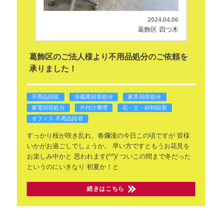
2024.04.06
葛飾区 四つ木
葛飾区のご法人様より不用品処分のご依頼を
承りました！
不用品回収
冷蔵庫回収処分
家具回収処分
家電回収処分
片付け整理
石・土・砂利回収
オフィス 不用品回収
すっかり桜が咲き乱れ、春爛漫の今日この頃ですが
皆様
いかがお過ごしでしょうか。
早い方ですともうお花見を
お楽しみ中かと
思われます(^^)/
ついこの間まで冬だった
というのにいきなり
初夏か！と
続きはこちら