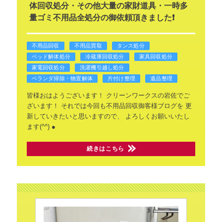
体回収処分・その他大量の家財道具・一時多
量ゴミ不用品全処分の御依頼頂きました❗
不用品回収
不用品買取
タンス処分
ベッド解体処分
冷蔵庫回収処分
家具回収処分
家電回収処分
洗濯機引越し処分
ベランダ掃除・物置解体
片付け整理
遺品整理
皆様おはようございます！
クリーンワークスの岩佐でご
ざいます！
それでは今回も不用品回収御客様ブログを
更
新していきたいと思いますので、
よろしくお願いいたし
ます(^^)
●
続きはこちら