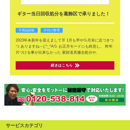
ギター当日回収処分を葛飾区で承りました！
不用品回収
片付け整理
2023年🎍新年を迎えまして🐰
1月も早や💦月末に近づきつ
つ
ありますね～(;^_^A💦
お正月モード🍊も終息し、
昨年
片づける事が出来なかった
家財道具撤去処分や、
続きはこちら
サービスカテゴリ