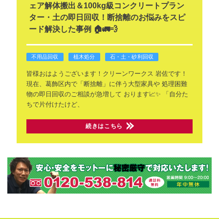
ェア解体搬出＆100kg級コンクリートプラン
ター・土の即日回収！断捨離のお悩みをスピ
ード解決した事例 🏠🚛💨
不用品回収
植木処分
石・土・砂利回収
皆様おはようございます！クリーンワークス
岩佐です！
現在、葛飾区内で「断捨離」に伴う大型家具や
処理困難
物の即日回収のご相談が急増して
おります📈✨
「自分た
ちで片付けたけど、
続きはこちら