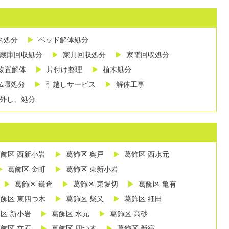
ス処分
ベッド解体処分
蔵庫回収処分
家具回収処分
家電回収処分
物置解体
片付け整理
植木処分
仏壇処分
引越しサービス
解体工事
外し、処分
飾区 西新小岩
葛飾区 奥戸
葛飾区 西水元
葛飾区 金町
葛飾区 東新小岩
葛飾区 鎌倉
葛飾区 東堀切
葛飾区 亀有
飾区 東四つ木
葛飾区 柴又
葛飾区 細田
区 新小岩
葛飾区 水元
葛飾区 高砂
飾区 立石
葛飾区 四つ木
葛飾区 新宿