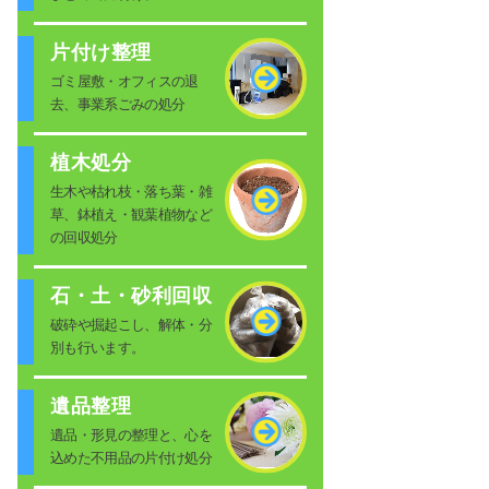
片付け整理
ゴミ屋敷・オフィスの退
去、事業系ごみの処分
植木処分
生木や枯れ枝・落ち葉・雑
草、鉢植え・観葉植物など
の回収処分
石・土・砂利回収
破砕や掘起こし、解体・分
別も行います。
遺品整理
遺品・形見の整理と、心を
込めた不用品の片付け処分