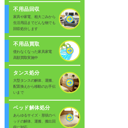
不用品回収
家具や家電、粗大ごみから
生活用品までどんな物でも
回収処分します
不用品買取
使わなくなった家具家電
高額買取実施中
タンス処分
大型タンスの解体、運搬、
配置換えから移動のお手伝
いまで
ベッド解体処分
あらゆるサイズ・形状のベ
ッドの解体、運搬、搬出回
収に対応