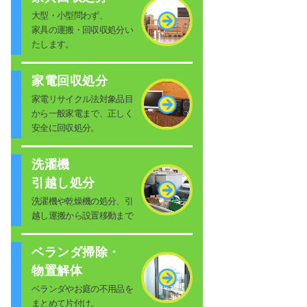
大型・小型問わず、
家具の運搬・回収収処分い
たします。
家電回収処分
家電リサイクル法対象品目
から一般家電まで、正しく
安全に回収処分。
洗濯機
引越し処分
洗濯機や乾燥機の処分、引
越し運搬から設置移動まで
ベランダ掃除・
物置解体
ベランダやお庭の不用品を
まとめて片付け。