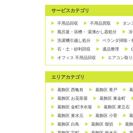
サービスカテゴリ
不用品回収
不用品買取
タン
風呂釜・浴槽・ 湯沸かし器処分
冷
洗濯機引越し処分
ベランダ掃除・
石・土・砂利回収
遺品整理
オフィス 不用品回収
エアコン取り
エリアカテゴリ
葛飾区 西亀有
葛飾区 青戸
葛
葛飾区 お花茶屋
葛飾区 東金町
葛飾区 金町浄水場
葛飾区 東立石
葛飾区 東水元
葛飾区 小菅
葛
葛飾区 白鳥
葛飾区 堀切
葛飾
葛飾区 宝町
葛飾区 南水元
葛