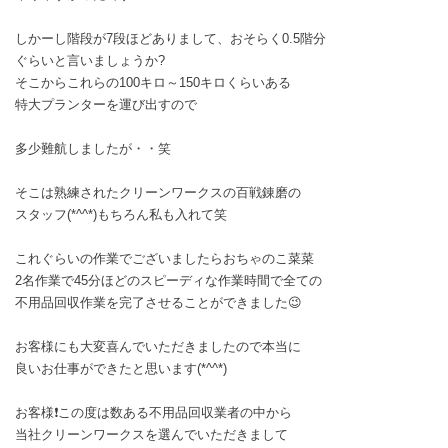
しかーし階段が7段ほどありまして、おそらく0.5階分
ぐらいと言いましょうか?
そこからこれらの100キロ～150キロくらいある
特大プランターを運び出すので
多少難航しましたが・・笑
そこは熟練されたクリーンワークスの百戦錬磨の
スタッフ(*^^*)もちろん私も入れて笑
これぐらいの作業でございましたらおちゃのこ菜菜
2名作業で45分ほどのスピーディな作業時間で全ての
不用品回収作業を完了させることができました😉
お客様にも大変喜んでいただきましたので本当に
良いお仕事ができたと思います(*^^*)
お客様❗この度は数ある不用品回収業者の中から
当社クリーンワークスを選んでいただきまして