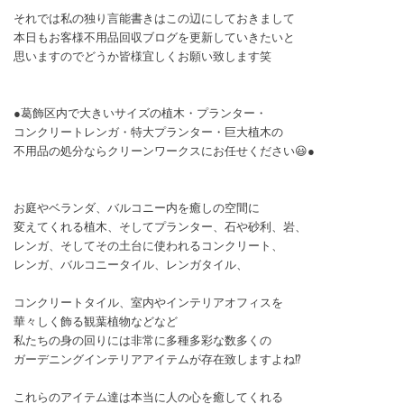
それでは私の独り言能書きはこの辺にしておきまして
本日もお客様不用品回収ブログを更新していきたいと
思いますのでどうか皆様宜しくお願い致します笑
●葛飾区内で大きいサイズの植木・プランター・
コンクリートレンガ・特大プランター・巨大植木の
不用品の処分ならクリーンワークスにお任せください😃●
お庭やベランダ、バルコニー内を癒しの空間に
変えてくれる植木、そしてプランター、石や砂利、岩、
レンガ、そしてその土台に使われるコンクリート、
レンガ、バルコニータイル、レンガタイル、
コンクリートタイル、室内やインテリアオフィスを
華々しく飾る観葉植物などなど
私たちの身の回りには非常に多種多彩な数多くの
ガーデニングインテリアアイテムが存在致しますよね⁉️
これらのアイテム達は本当に人の心を癒してくれる