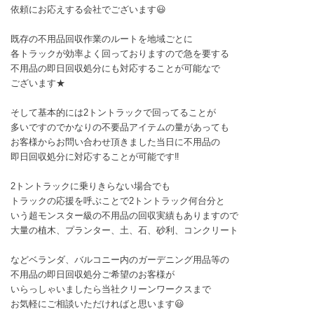
依頼にお応えする会社でございます😃
既存の不用品回収作業のルートを地域ごとに
各トラックが効率よく回っておりますので急を要する
不用品の即日回収処分にも対応することが可能なで
ございます★
そして基本的には2トントラックで回ってることが
多いですのでかなりの不要品アイテムの量があっても
お客様からお問い合わせ頂きました当日に不用品の
即日回収処分に対応することが可能です‼️
2トントラックに乗りきらない場合でも
トラックの応援を呼ぶことで2トントラック何台分と
いう超モンスター級の不用品の回収実績もありますので
大量の植木、プランター、土、石、砂利、コンクリート
などベランダ、バルコニー内のガーデニング用品等の
不用品の即日回収処分ご希望のお客様が
いらっしゃいましたら当社クリーンワークスまで
お気軽にご相談いただければと思います😃