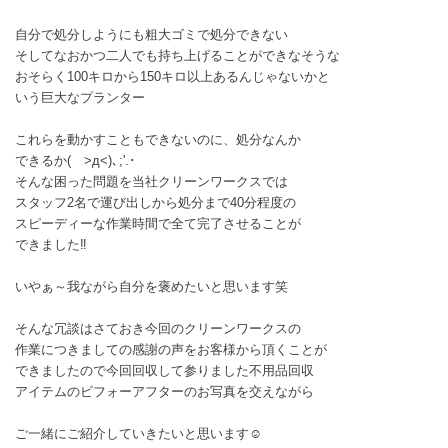
自分で処分しようにも粗大ゴミで処分できない
そしてなおかつ二人でも持ち上げることができなそうな
おそらく100キロから150キロ以上あるんじゃないかと
いう巨大なプランター
これらを動かすこともできないのに、処分なんか
できるか( >д<)､;'.･
そんな困った問題を当社クリーンワークスでは
スタッフ2名で運び出しから処分まで40分程度の
スピーディーな作業時間で全て完了させることが
できました‼️
いやぁ～我ながら自分を褒めたいと思います笑
そんな冗談はさておき今回のクリーンワークスの
作業につきましての感謝の声をお客様から頂くことが
できましたので今回回収して参りました不用品回収
アイテムのビフォーアフターのお写真を交えながら
ご一緒にご紹介していきたいと思います☺️