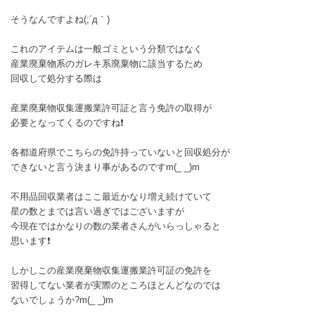
そうなんですよね(;´д｀)
これのアイテムは一般ゴミという分類ではなく
産業廃棄物系のガレキ系廃棄物に該当するため
回収して処分する際は
産業廃棄物収集運搬業許可証と言う免許の取得が
必要となってくるのですね❗
各都道府県でこちらの免許持っていないと回収処分が
できないと言う決まり事があるのですm(_ _)m
不用品回収業者はここ最近かなり増え続けていて
星の数とまでは言い過ぎではございますが
今現在ではかなりの数の業者さんがいらっしゃると
思います❗
しかしこの産業廃棄物収集運搬業許可証の免許を
習得してない業者が実際のところほとんどなのでは
ないでしょうか?m(_ _)m