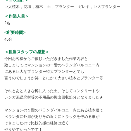
巨大植木
花壇
植木
土
プランター
ガレキ
巨大プランター
＜作業人員＞
2名
<所要時間>
45分
＜担当スタッフの感想＞
今回お客様からご依頼いただきました作業内容と
致しましてはマンションの一階のベランダバルコニー内
にある巨大なプランター特大プランターとでも
言うのでしょうか笑 とにかく大きい植木とプランター😉
それとあと大きな樽に入った土、そしてコンクリートや
レンガ瓦礫廃材等の不用品の搬出回収処分となりました★
マンションの１階のベランダバルコニー内にある植木達で
ベランダに外扉がありその近くにトラックを停める事が
できましたので比較的搬出経路は近く
やりやすかったです！