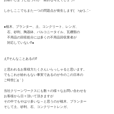
しかしここでもまた一つの問題点が発生します( >д<)､;'.･
●植木、プランター、土、コンクリート、レンガ、
石、砂利、陶器鉢、バルコニータイル、瓦礫類の
不用品の回収処分には多くの不用品回収業者が
対応していない⁉️●
え⁉️そんなことあるの⁉️
と思われるお客様方たくさんいらっしゃると思います。
でもこれが紛れもない事実であるのが今のこの日本の
ご時世(;´д｀)
当社クリーンワークスにも数々の様々なお問い合わせを
お客様から日々頂いて頂きますが
その中でもやはり多いな～と思うのが植木、プランター
そして土、砂利、石、コンクリートレンガ、