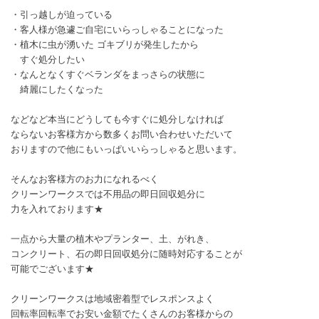
・引っ越しが迫っている
・客人様が急遽ご自宅にいらっしゃることになった
・植木に虫が湧いた ゴキブリが発生したから
すぐ処分したい
・なんとなくすぐベランダをまっさらの状態に
綺麗にしたくなった
などなど本当にどうしても今すぐに処分しなければ
ならないお客様方から数多くお問い合わせいただいて
おりますので他にもいっぱいいらっしゃると思います。
そんなお客様方のお力になれるべく
クリーンワークスでは不用品の即日回収処分に
力を入れております★
一点から大量の植木やプランター、土、がれき、
コンクリート、石の即日回収処分に随時対応することが
可能でございます★
クリーンワークスは地域密着型でレスポンスよく
回転率回転率でお安い金額でたくさんのお客様からの