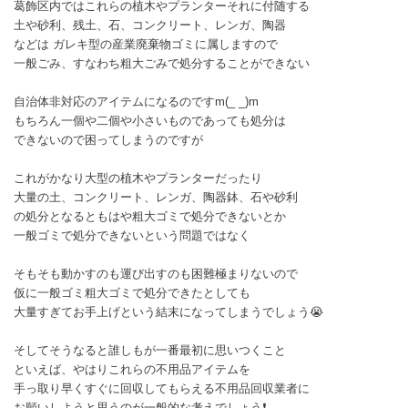
葛飾区内ではこれらの植木やプランターそれに付随する
土や砂利、残土、石、コンクリート、レンガ、陶器
などは ガレキ型の産業廃棄物ゴミに属しますので
一般ごみ、すなわち粗大ごみで処分することができない
自治体非対応のアイテムになるのですm(_ _)m
もちろん一個や二個や小さいものであっても処分は
できないので困ってしまうのですが
これがかなり大型の植木やプランターだったり
大量の土、コンクリート、レンガ、陶器鉢、石や砂利
の処分となるともはや粗大ゴミで処分できないとか
一般ゴミで処分できないという問題ではなく
そもそも動かすのも運び出すのも困難極まりないので
仮に一般ゴミ粗大ゴミで処分できたとしても
大量すぎてお手上げという結末になってしまうでしょう😭
そしてそうなると誰しもが一番最初に思いつくこと
といえば、やはりこれらの不用品アイテムを
手っ取り早くすぐに回収してもらえる不用品回収業者に
お願いしようと思うのが一般的な考えでしょう❗