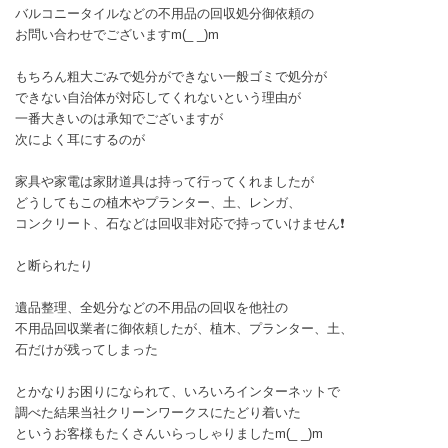
バルコニータイルなどの不用品の回収処分御依頼の
お問い合わせでございますm(_ _)m
もちろん粗大ごみで処分ができない一般ゴミで処分が
できない自治体が対応してくれないという理由が
一番大きいのは承知でございますが
次によく耳にするのが
家具や家電は家財道具は持って行ってくれましたが
どうしてもこの植木やプランター、土、レンガ、
コンクリート、石などは回収非対応で持っていけません❗
と断られたり
遺品整理、全処分などの不用品の回収を他社の
不用品回収業者に御依頼したが、植木、プランター、土、
石だけが残ってしまった
とかなりお困りになられて、いろいろインターネットで
調べた結果当社クリーンワークスにたどり着いた
というお客様もたくさんいらっしゃりましたm(_ _)m