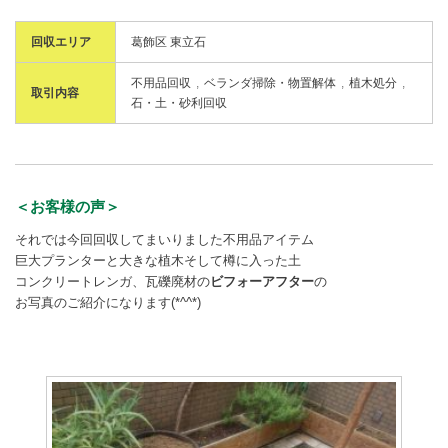
回収エリア
葛飾区 東立石
不用品回収
ベランダ掃除・物置解体
植木処分
取引内容
石・土・砂利回収
＜お客様の声＞
それでは今回回収してまいりました不用品アイテム
巨大プランターと大きな植木そして樽に入った土
コンクリートレンガ、瓦礫廃材の
ビフォーアフター
の
お写真のご紹介になります(*^^*)