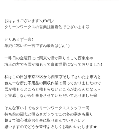
おはようございます＼(^o^)／
クリーンワークスの営業担当岩佐でございます😃
とりあえず一言❗
単純に寒いの一言ですね最近は(;´д｀)
一昨日の金曜日には関東で雪が降りまして西東京や
埼玉の方でも雪が積もって白銀世界になっておりました❗
私はこの日は東京23区から西東京そしてさいたま市内と
色んーな所に不用品の回収作業で回っておりましたので
雪が積もるところと積もらないところがあるんだなぁ～
と実感しながら仕事をさせていただいておりました😃
そんな寒い中でもクリーンワークススタッフ一同
持ち前の闘志と明るさガッツでこの冬の寒さも乗り
越えて誠心誠意お仕事に取り組んでいきたいと
思いますのでどうか皆様よろしくお願いいたします★