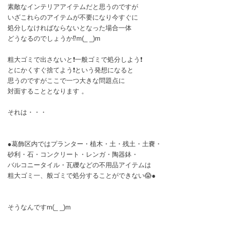
素敵なインテリアアイテムだと思うのですが
いざこれらのアイテムが不要になり今すぐに
処分しなければならないとなった場合一体
どうなるのでしょうか⁉️m(_ _)m
粗大ゴミで出さないと❗一般ゴミで処分しよう❗
とにかくすぐ捨てよう❗という発想になると
思うのですがここで一つ大きな問題点に
対面することとなります 。
それは・・・
●葛飾区内ではプランター・植木・土・残土・土嚢・
砂利・石・コンクリート・レンガ・陶器鉢・
バルコニータイル・瓦礫などの不用品アイテムは
粗大ゴミ一、般ゴミで処分することができない😱●
そうなんですm(_ _)m