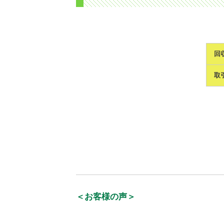
回
取
＜お客様の声＞