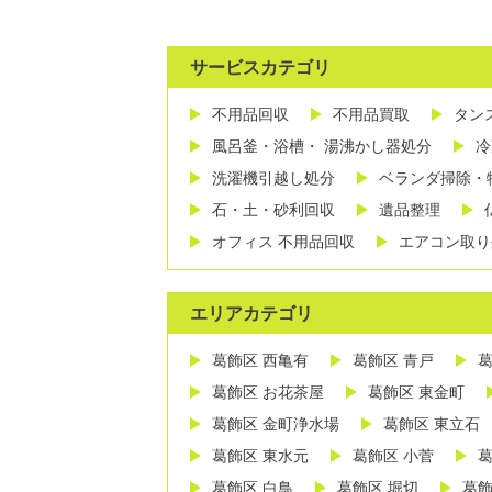
サービスカテゴリ
不用品回収
不用品買取
タン
風呂釜・浴槽・ 湯沸かし器処分
冷
洗濯機引越し処分
ベランダ掃除・
石・土・砂利回収
遺品整理
オフィス 不用品回収
エアコン取り
エリアカテゴリ
葛飾区 西亀有
葛飾区 青戸
葛
葛飾区 お花茶屋
葛飾区 東金町
葛飾区 金町浄水場
葛飾区 東立石
葛飾区 東水元
葛飾区 小菅
葛
葛飾区 白鳥
葛飾区 堀切
葛飾