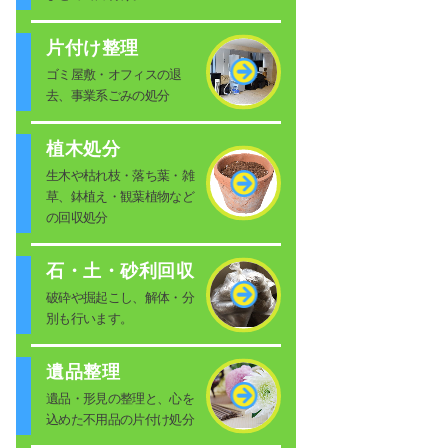
片付け整理
ゴミ屋敷・オフィスの退
去、事業系ごみの処分
植木処分
生木や枯れ枝・落ち葉・雑
草、鉢植え・観葉植物など
の回収処分
石・土・砂利回収
破砕や掘起こし、解体・分
別も行います。
遺品整理
遺品・形見の整理と、心を
込めた不用品の片付け処分