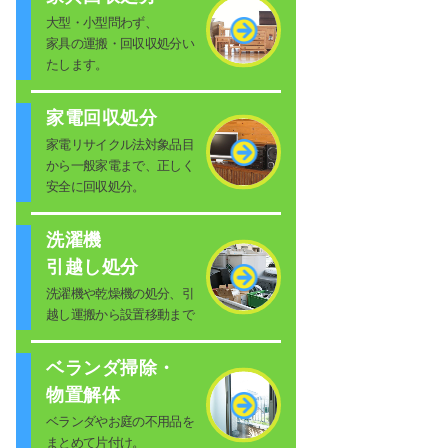
大型・小型問わず、
家具の運搬・回収収処分い
たします。
家電回収処分
家電リサイクル法対象品目
から一般家電まで、正しく
安全に回収処分。
洗濯機
引越し処分
洗濯機や乾燥機の処分、引
越し運搬から設置移動まで
ベランダ掃除・
物置解体
ベランダやお庭の不用品を
まとめて片付け。