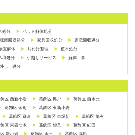
ス処分
ベッド解体処分
蔵庫回収処分
家具回収処分
家電回収処分
物置解体
片付け整理
植木処分
仏壇処分
引越しサービス
解体工事
外し、処分
飾区 西新小岩
葛飾区 奥戸
葛飾区 西水元
葛飾区 金町
葛飾区 東新小岩
葛飾区 鎌倉
葛飾区 東堀切
葛飾区 亀有
飾区 東四つ木
葛飾区 柴又
葛飾区 細田
区 新小岩
葛飾区 水元
葛飾区 高砂