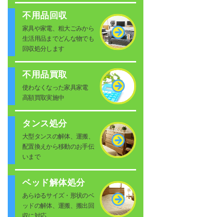
不用品回収
家具や家電、粗大ごみから
生活用品までどんな物でも
回収処分します
不用品買取
使わなくなった家具家電
高額買取実施中
タンス処分
大型タンスの解体、運搬、
配置換えから移動のお手伝
いまで
ベッド解体処分
あらゆるサイズ・形状のベ
ッドの解体、運搬、搬出回
収に対応