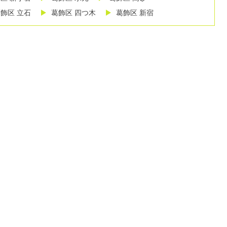
飾区 立石
葛飾区 四つ木
葛飾区 新宿