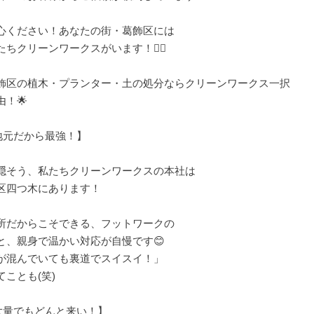
心ください！あなたの街・葛飾区には
たちクリーンワークスがいます！🦸‍♂️
葛飾区の植木・プランター・土の処分ならクリーンワークス一択
由！🌟
【地元だから最強！】
隠そう、私たちクリーンワークスの本社は
区四つ木にあります！
所だからこそできる、フットワークの
と、親身で温かい対応が自慢です😊
が混んでいても裏道でスイスイ！」
てことも(笑)
【大量でもどんと来い！】