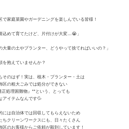
区で家庭菜園やガーデニングを楽しんでいる皆様！
情込めて育てたけど、片付けが大変…😭」
の大量の土やプランター、どうやって捨てればいいの？」
頭を抱えていませんか？
もそのはず！実は、植木・プランター・土は
飾区の粗大ごみでは処分ができない
『適正処理困難物』**という、とっても
なアイテムなんです💦
的には自治体では回収してもらえないため
たちクリーンワークスにも、日々たくさん
飾区のお客様からご依頼が殺到しています！