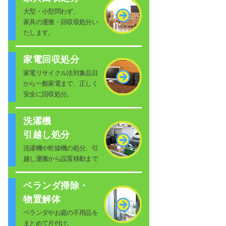
大型・小型問わず、
家具の運搬・回収収処分い
たします。
家電回収処分
家電リサイクル法対象品目
から一般家電まで、正しく
安全に回収処分。
洗濯機
引越し処分
洗濯機や乾燥機の処分、引
越し運搬から設置移動まで
ベランダ掃除・
物置解体
ベランダやお庭の不用品を
まとめて片付け。