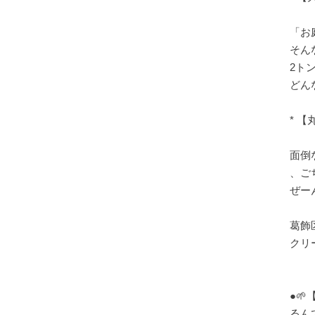
「お
そん
2ト
どん
* 
面倒
、ご
ぜー
葛飾
クリ
●
るん