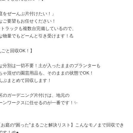
庭をぜーんぶ片付けたい！」
なご要望もお任せください！
ントラックも複数台完備しているので、
な物量でもどーんと引き受けます！💪
【丸ごと回収OK！】
な分別は一切不要！土が入ったままのプランターも
ちゃ混ぜの園芸用品も、そのままの状態でOK！
んぶまとめて回収します！
区のガーデニング片付けは、地元の
ーンワークスに任せるのが一番です！✨
【お庭の“困った”まるごと解決リスト】こんなモノまで回収でき
です！🌱●