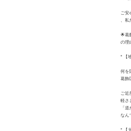
ご安
、私
🌟
の理
* 
何を
葛飾
ご近
軽さ
「道
なん
* 