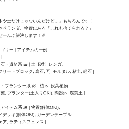
木や土だけじゃないんだけど…」もちろんです！
やベランダ、物置にある「これも捨てられる？」
ぜーんぶ解決します！🎉
テゴリー | アイテムの一例 |
-|
・石・資材系 🧱 | 土, 砂利, レンガ,
リートブロック, 庭石, 瓦, モルタル, 粘土, 軽石 |
物・プランター系 🌿 | 植木, 観葉植物
れ葉, プランター(土入りOK!), 陶器鉢, 腐葉土 |
型アイテム系 🪵 | 物置(解体OK!),
ドデッキ(解体OK!), ガーデンテーブル
ェア, ラティスフェンス |