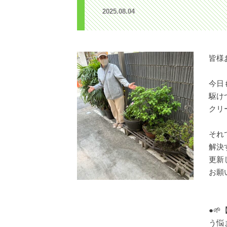
2025.08.04
皆様
今日
駆け
クリ
それ
解決
更新
お願い
●
う悩