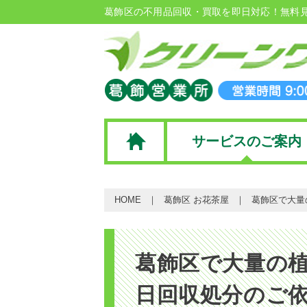
葛飾区の不用品回収・買取を即日対応！無料
サービスのご案内
HOME
葛飾区 お花茶屋
葛飾区で大量
葛飾区で大量の
日回収処分のご