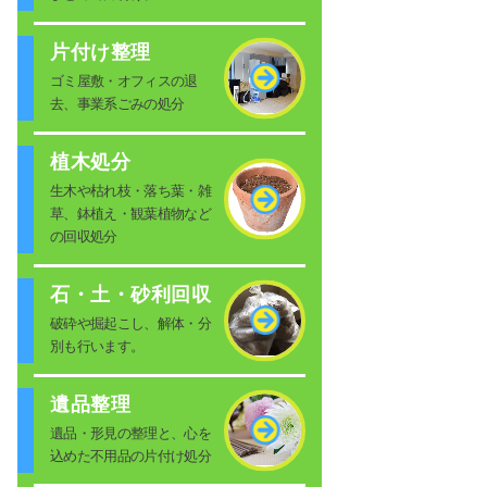
片付け整理
ゴミ屋敷・オフィスの退
去、事業系ごみの処分
植木処分
生木や枯れ枝・落ち葉・雑
草、鉢植え・観葉植物など
の回収処分
石・土・砂利回収
破砕や掘起こし、解体・分
別も行います。
遺品整理
遺品・形見の整理と、心を
込めた不用品の片付け処分