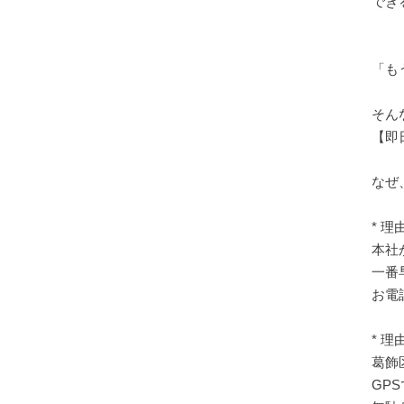
でき
「も
そん
【即
なぜ
* 
本社
一番
お電
* 
葛飾
GP