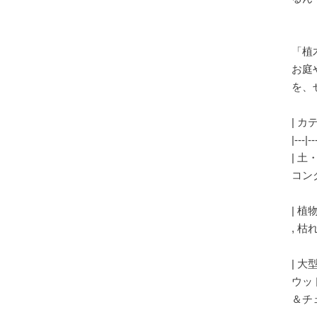
「植
お庭
を、
| カ
|---|--
| 土
コンク
| 植
, 枯
| 大
ウッ
＆チ