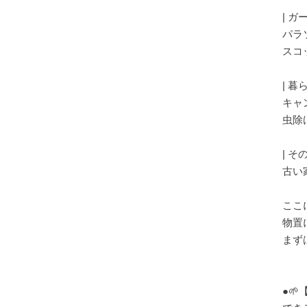
| ガ
パラソ
スコッ
| 暮
キャ
虫除け
| 
古い家
ここ
物置
まず
●