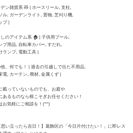
ーデン雑貨系 🧸 | ホースリール, 支柱,
ル, ガーデンライト, 置物, 芝刈り機,
プ |
らしのアイテム系 🏠 | 子供用プール,
ンプ用品, 自転車カバー, すだれ,
ランプ, 電動工具 |
その他、何でも！ | 過去の引越しで出た不用品,
電, カーテン, 廃材, 金属くず |
に載っていないものでも、お庭や
にあるものなら根こそぎお任せください！
はお気軽にご相談を！(^^)
【思い立ったら吉日！】葛飾区の「今日片付けたい！」に即レス