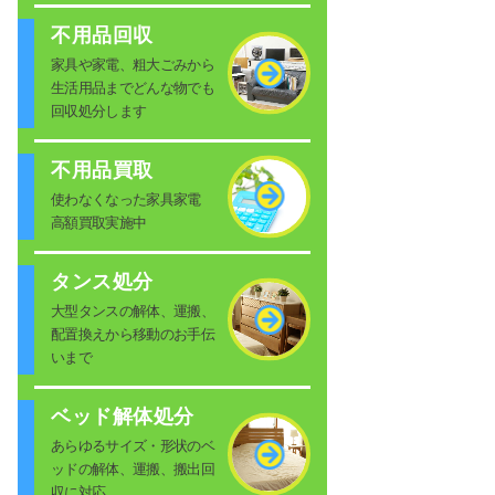
不用品回収
家具や家電、粗大ごみから
生活用品までどんな物でも
回収処分します
不用品買取
使わなくなった家具家電
高額買取実施中
タンス処分
大型タンスの解体、運搬、
配置換えから移動のお手伝
いまで
ベッド解体処分
あらゆるサイズ・形状のベ
ッドの解体、運搬、搬出回
収に対応