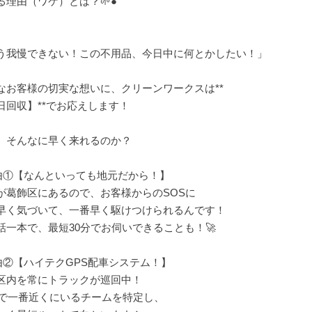
る理由（ワケ）とは？🌱●
う我慢できない！この不用品、今日中に何とかしたい！」
なお客様の切実な想いに、クリーンワークスは**
日回収】**でお応えします！
、そんなに早く来れるのか？
理由①【なんといっても地元だから！】
が葛飾区にあるので、お客様からのSOSに
早く気づいて、一番早く駆けつけられるんです！
話一本で、最短30分でお伺いできることも！🚀
理由②【ハイテクGPS配車システム！】
区内を常にトラックが巡回中！
Sで一番近くにいるチームを特定し、