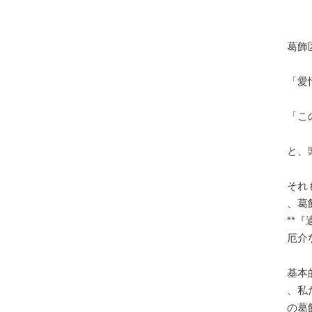
葛飾
「愛
「こ
と、
それ
、葛
**
厄介
基本
、私
の葛