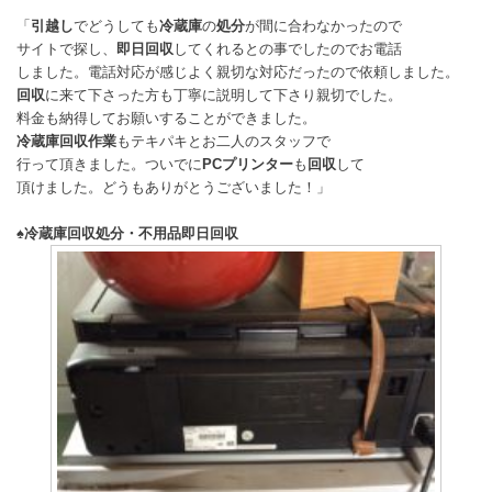
「
引越し
でどうしても
冷蔵庫
の
処分
が間に合わなかったので
サイトで探し、
即日回収
してくれるとの事でしたのでお電話
しました。電話対応が感じよく親切な対応だったので依頼しました。
回収
に来て下さった方も丁寧に説明して下さり親切でした。
料金も納得してお願いすることができました。
冷蔵庫回収作業
もテキパキとお二人のスタッフで
行って頂きました。ついでに
PCプリンター
も
回収
して
頂けました。どうもありがとうございました！」
♠
冷蔵庫回収処分・不用品即日回収