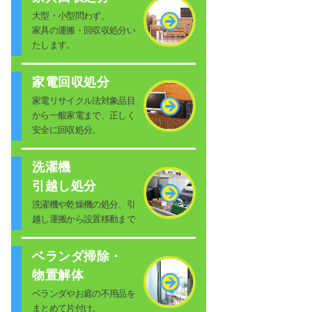
大型・小型問わず、
家具の運搬・回収収処分い
たします。
家電回収処分
家電リサイクル法対象品目
から一般家電まで、正しく
安全に回収処分。
洗濯機
引越し処分
洗濯機や乾燥機の処分、引
越し運搬から設置移動まで
ベランダ掃除・
物置解体
ベランダやお庭の不用品を
まとめて片付け。