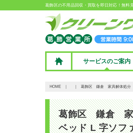
葛飾区の不用品回収・買取を即日対応！無料
サービスのご案内
HOME
葛飾区 鎌倉 家具解体処分 
葛飾区 鎌倉 
ベッド L 字ソ