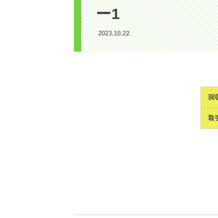
ー1
2023.10.22
回
取