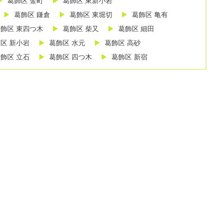
葛飾区 金町
葛飾区 東新小岩
葛飾区 鎌倉
葛飾区 東堀切
葛飾区 亀有
飾区 東四つ木
葛飾区 柴又
葛飾区 細田
区 新小岩
葛飾区 水元
葛飾区 高砂
飾区 立石
葛飾区 四つ木
葛飾区 新宿