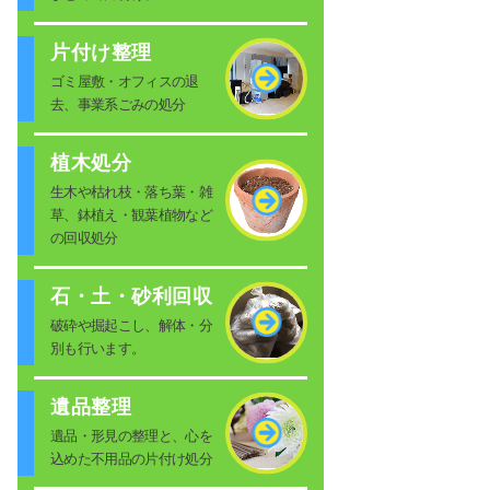
片付け整理
ゴミ屋敷・オフィスの退
去、事業系ごみの処分
植木処分
生木や枯れ枝・落ち葉・雑
草、鉢植え・観葉植物など
の回収処分
石・土・砂利回収
破砕や掘起こし、解体・分
別も行います。
遺品整理
遺品・形見の整理と、心を
込めた不用品の片付け処分