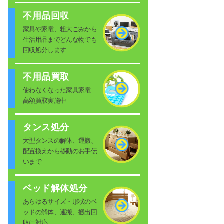
不用品回収
家具や家電、粗大ごみから
生活用品までどんな物でも
回収処分します
不用品買取
使わなくなった家具家電
高額買取実施中
タンス処分
大型タンスの解体、運搬、
配置換えから移動のお手伝
いまで
ベッド解体処分
あらゆるサイズ・形状のベ
ッドの解体、運搬、搬出回
収に対応