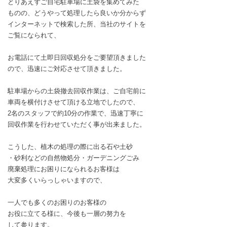
とりあえずご自宅駐車場に土袋を集めてみた
ものの、どうやって処理したら良いか分からず
インターネットで検索した所、当社のサイトを
ご覧になられて、
お電話にて土即日回収処分をご要望頂きました
ので、迅速にご対応させて頂きました。
駐車場からの土袋撤去回収作業は、ご自宅前に
車両を横付けさせて頂ける立地でしたので、
2名のスタッフで約10分の作業で、迅速丁寧に
回収作業を行わせていただく事が出来ました。
こうした、植木の処理の際に出る石や土砂
・砂利などの自然物処分・ガーデニングごみ
廃棄処理にお困りになられるお客様は
大変多くいらっしゃいますので、
一人でも多くのお困りのお客様の
お役に立てる様に、今後も一層の努力を
して参ります。