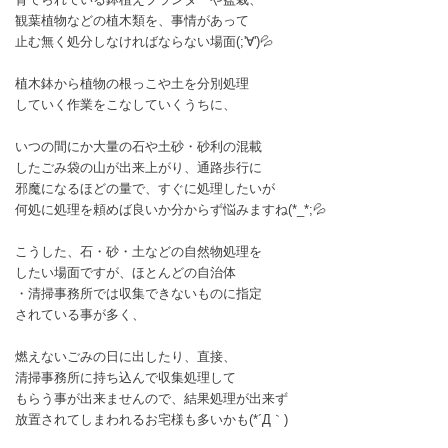
観葉植物などの植木類を、事情があって
止む無く処分しなければならない場面(;'∀')💦
植木鉢から植物の根っこや土を分別処理
していく作業をこなしていくうちに、
いつの間にか大量の石や土砂・砂利の混載
したごみ袋の山が出来上がり、通路歩行に
邪魔になるほどの量で、すぐに処理したいが
何処に処理を頼めば良いか分からず悩みますね(*_*;💦
こうした、石・砂・土などの自然物処理を
したい場面ですが、ほとんどの自治体
・清掃事務所では収集できないものに指定
されている事が多く、
燃えないごみの日に出したり、直接、
清掃事務所に持ち込んで収集処理して
もらう事が出来ませんので、結果処理が出来ず
放置されてしまわれるお宅様も多いかも(*´Д｀)