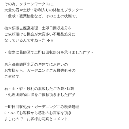
その為、クリーンワークスに、
大量の石や土砂・砂利入りの鉢植えプランター
・盆栽・観葉植物など、そのままの状態で、
植木類撤去廃棄処理・土即日回収処分を
ご依頼頂ける機会が大変多い不用品処分に
なっているんですね～(^_-)-☆
＜実際に葛飾区で土即日回収処分を承りました(^^)/＞
東京都葛飾区水元の戸建てにお住いの
お客様から、ガーデニングごみ撤去処分の
ご依頼で、
石・土・砂・砂利の混載したごみ袋×12袋
・処理困難物回収をご依頼頂きました(^^)/
土即日回収処分・ガーデニングごみ廃棄処理
についてお客様から感謝のお言葉を頂き
ましたので、お客様お写真とコメント、