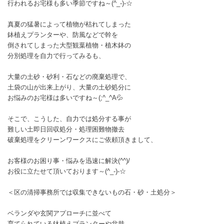
行われるお宅様も多い季節ですね～(^_-)-☆
真夏の猛暑によって植物が枯れてしまった
鉢植えプランターや、防風などで幹を
倒されてしまった大型観葉植物・植木鉢の
分別処理を自力で行ってみるも、
大量の土砂・砂利・石などの廃棄処理で、
土袋の山が出来上がり、大量の土砂処分に
お悩みのお宅様は多いですね～(;^_^A💦
そこで、こうした、自力では処分する事が
難しい土即日回収処分・処理困難物撤去
破棄処理をクリーンワークスにご依頼頂きまして、
お客様のお困り事・悩みを迅速に解決(^^)/
お役に立たせて頂いております～(^_-)-☆
＜区の清掃事務所では収集できないもの石・砂・土処分＞
ベランダや玄関アプローチに並べて
育てられている鉢植えプランターや盆栽、