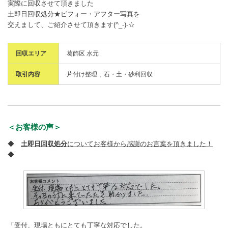
実際に回収させて頂きました
土即日回収処分★ビフォー・アフター写真を
交えまして、ご紹介させて頂きます(^_-)-☆
回収エリア
葛飾区 水元
取引内容
片付け整理
石・土・砂利回収
＜お客様の声＞
◆
土即日回収処分
についてお客様から感謝のお言葉を頂きました！
◆
「受付、現場ともにとても丁寧な対応でした。