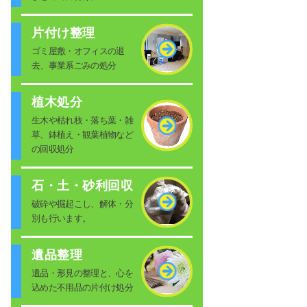
片付け整理
ゴミ屋敷・オフィスの退
去、事業系ごみの処分
植木処分
生木や枯れ枝・落ち葉・雑
草、鉢植え・観葉植物など
の回収処分
石・土・砂利回収
破砕や掘起こし、解体・分
別も行います。
遺品整理
遺品・形見の整理と、心を
込めた不用品の片付け処分