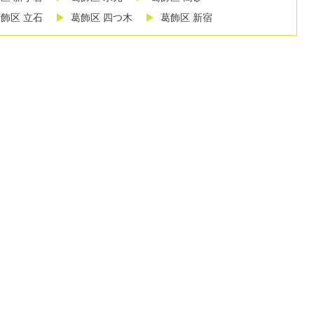
飾区 立石
葛飾区 四つ木
葛飾区 新宿