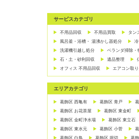
サービスカテゴリ
不用品回収
不用品買取
タン
風呂釜・浴槽・ 湯沸かし器処分
冷
洗濯機引越し処分
ベランダ掃除・
石・土・砂利回収
遺品整理
オフィス 不用品回収
エアコン取り
エリアカテゴリ
葛飾区 西亀有
葛飾区 青戸
葛
葛飾区 お花茶屋
葛飾区 東金町
葛飾区 金町浄水場
葛飾区 東立石
葛飾区 東水元
葛飾区 小菅
葛
葛飾区 白鳥
葛飾区 堀切
葛飾