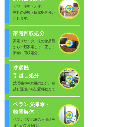
大型・小型問わず、
家具の運搬・回収収処分い
たします。
家電回収処分
家電リサイクル法対象品目
から一般家電まで、正しく
安全に回収処分。
洗濯機
引越し処分
洗濯機や乾燥機の処分、引
越し運搬から設置移動まで
ベランダ掃除・
物置解体
ベランダやお庭の不用品を
まとめて片付け。