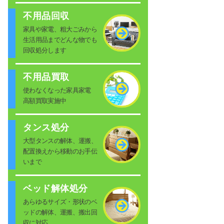
不用品回収
家具や家電、粗大ごみから
生活用品までどんな物でも
回収処分します
不用品買取
使わなくなった家具家電
高額買取実施中
タンス処分
大型タンスの解体、運搬、
配置換えから移動のお手伝
いまで
ベッド解体処分
あらゆるサイズ・形状のベ
ッドの解体、運搬、搬出回
収に対応