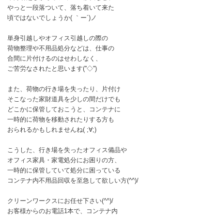
やっと一段落ついて、落ち着いて来た
頃ではないでしょうか( ｀ー´)ノ
単身引越しやオフィス引越しの際の
荷物整理や不用品処分などは、仕事の
合間に片付けるのはせわしなく、
ご苦労なされたと思います(''◇'')ゞ
また、荷物の行き場を失ったり、片付け
そこなった家財道具を少しの間だけでも
どこかに保管しておこうと、コンテナに
一時的に荷物を移動されたりする方も
おられるかもしれませんね( ;∀;)
こうした、行き場を失ったオフィス備品や
オフィス家具・家電処分にお困りの方、
一時的に保管していて処分に困っている
コンテナ内不用品回収を至急して欲しい方(^^)/
クリーンワークスにお任せ下さい(^^)/
お客様からのお電話1本で、コンテナ内