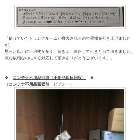
「借りていたトランクルームが撤去されるので荷物を引き上げました
が、
思った以上に不用物が多く 急きょ 連絡して引きとって頂きました。
急な依頼なのにすぐ対応して頂きありがとうございます。」
🍀
コンテナ不用品回収
（
不用品即日回収
）
🍀
（
コンテナ不用品回収前
ビフォー）