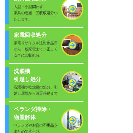
大型・小型問わず、
家具の運搬・回収収処分い
たします。
家電回収処分
家電リサイクル法対象品目
から一般家電まで、正しく
安全に回収処分。
洗濯機
引越し処分
洗濯機や乾燥機の処分、引
越し運搬から設置移動まで
ベランダ掃除・
物置解体
ベランダやお庭の不用品を
まとめて片付け。