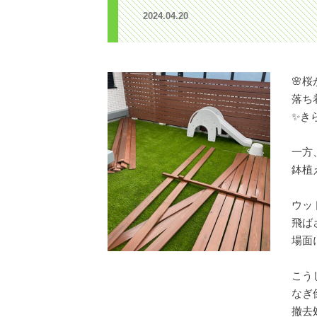
2024.04.20
🌸
落ち
✨き
一方
鉢植え
ウッ
飛ば
場面
こう
なぎ
撤去