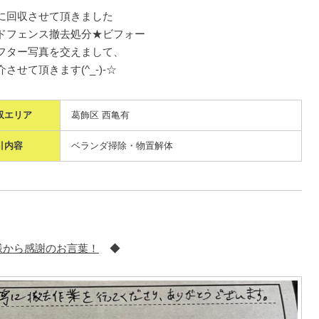
に回収させて頂きました
ドフェンス撤去処分★ビフォー
フター写真を交えまして、
させて頂きます(^_-)-☆
収エリア
葛飾区 西亀有
引内容
ベランダ掃除・物置解体
様から感謝のお言葉！
◆