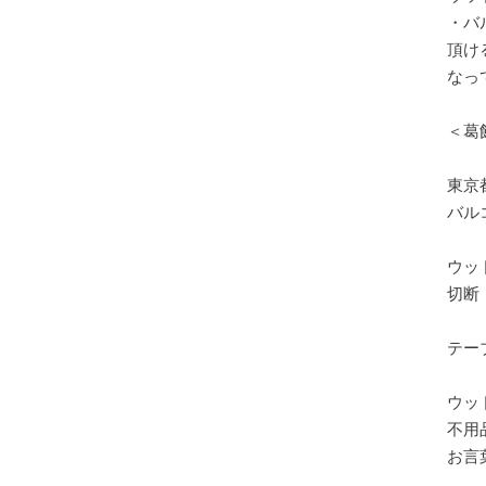
・バ
頂け
なって
＜葛
東京
バル
ウッ
切断
テー
ウッ
不用
お言