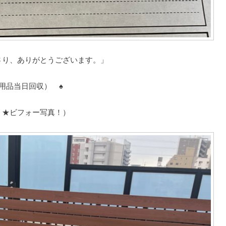
さり、ありがとうございます。」
用品当日回収） ♠
 ★ビフォー写真！）