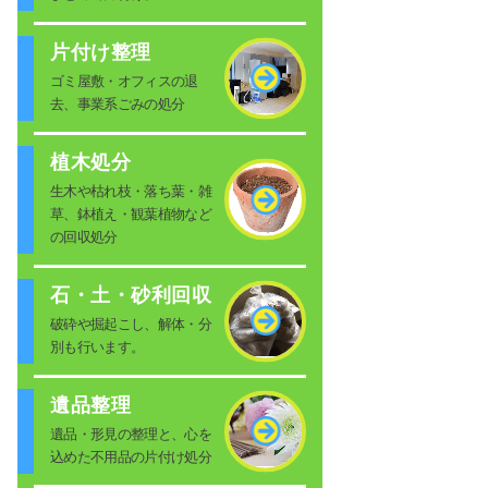
片付け整理
ゴミ屋敷・オフィスの退
去、事業系ごみの処分
植木処分
生木や枯れ枝・落ち葉・雑
草、鉢植え・観葉植物など
の回収処分
石・土・砂利回収
破砕や掘起こし、解体・分
別も行います。
遺品整理
遺品・形見の整理と、心を
込めた不用品の片付け処分