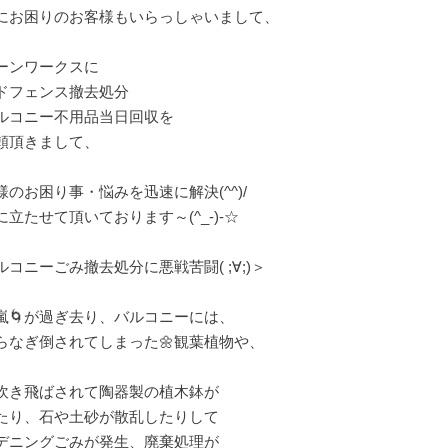
にお困りのお客様もいらっしゃいまして、
ーンワークスに
ドフェンス撤去処分
ルコニー不用品当日回収を
頼頂きまして、
様のお困り事・悩みを迅速に解決(^^)/
に立たせて頂いております～(^_-)-☆
ルコニーごみ撤去処分に悪戦苦闘( ;∀;)＞
嵐🌀が過ぎ去り、バルコニーには、
らなぎ倒されてしまった🌼観葉植物や、
吹き飛ばされて陶器製の植木鉢が
たり、石や土砂が散乱したりして
デニングごみが発生、廃棄処理が