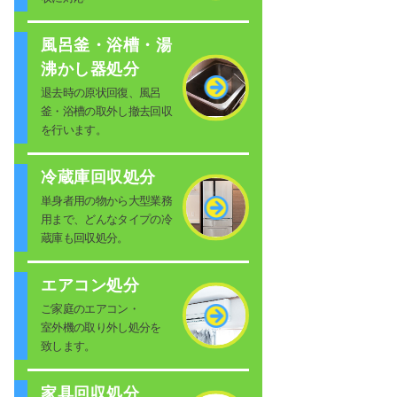
風呂釜・浴槽・湯
沸かし器処分
退去時の原状回復、風呂
釜・浴槽の取外し撤去回収
を行います。
冷蔵庫回収処分
単身者用の物から大型業務
用まで、どんなタイプの冷
蔵庫も回収処分。
エアコン処分
ご家庭のエアコン・
室外機の取り外し処分を
致します。
家具回収処分