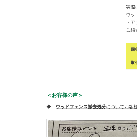
実際
ウッ
・ア
ご紹介
回
取
＜お客様の声＞
◆
ウッドフェンス撤去処分
についてお客