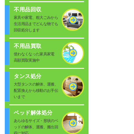
不用品回収
家具や家電、粗大ごみから
生活用品までどんな物でも
回収処分します
不用品買取
使わなくなった家具家電
高額買取実施中
タンス処分
大型タンスの解体、運搬、
配置換えから移動のお手伝
いまで
ベッド解体処分
あらゆるサイズ・形状のベ
ッドの解体、運搬、搬出回
収に対応