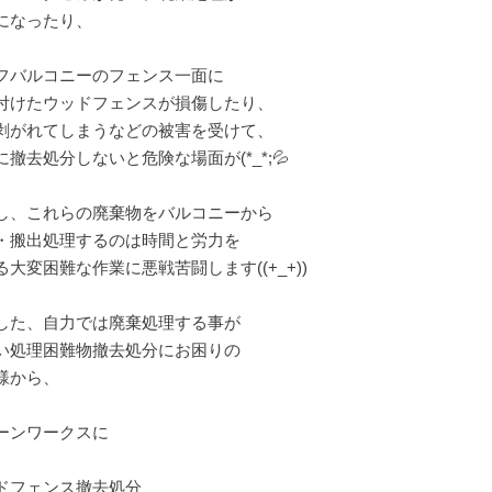
になったり、
フバルコニーのフェンス一面に
付けたウッドフェンスが損傷したり、
剥がれてしまうなどの被害を受けて、
に撤去処分しないと危険な場面が(*_*;💦
し、これらの廃棄物をバルコニーから
・搬出処理するのは時間と労力を
る大変困難な作業に悪戦苦闘します((+_+))
した、自力では廃棄処理する事が
い処理困難物撤去処分にお困りの
様から、
ーンワークスに
ドフェンス撤去処分