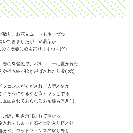
桜が散り、お花見ムードも少しづつ
着いてきましたが、🍃若葉が
らめく晩春に心も踊りますね～(^^♪
、春の🌀強風で、バルコニーに置かれた
や植木鉢が吹き飛ばされたり🥀( ;∀;)
ドフェンスが剥がされて大型木材が
されそうになるなど💦ヒヤッとする
に直面されておられるお宅様も(*´Д｀)
した際、吹き飛ばされて幹から
倒されてしまった石や土砂入り植木鉢
処分や、ウッドフェンスの取り外し