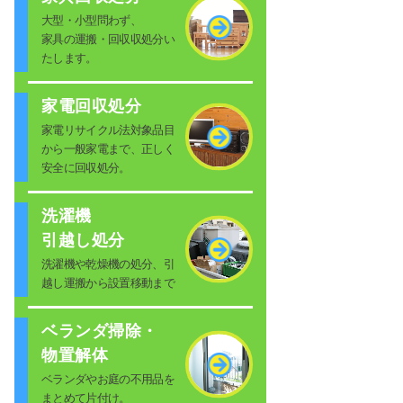
大型・小型問わず、
家具の運搬・回収収処分い
たします。
家電回収処分
家電リサイクル法対象品目
から一般家電まで、正しく
安全に回収処分。
洗濯機
引越し処分
洗濯機や乾燥機の処分、引
越し運搬から設置移動まで
ベランダ掃除・
物置解体
ベランダやお庭の不用品を
まとめて片付け。