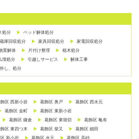
ス処分
ベッド解体処分
蔵庫回収処分
家具回収処分
家電回収処分
物置解体
片付け整理
植木処分
仏壇処分
引越しサービス
解体工事
外し、処分
飾区 西新小岩
葛飾区 奥戸
葛飾区 西水元
葛飾区 金町
葛飾区 東新小岩
葛飾区 鎌倉
葛飾区 東堀切
葛飾区 亀有
飾区 東四つ木
葛飾区 柴又
葛飾区 細田
区 新小岩
葛飾区 水元
葛飾区 高砂