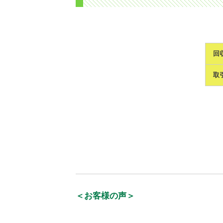
回
取
＜お客様の声＞