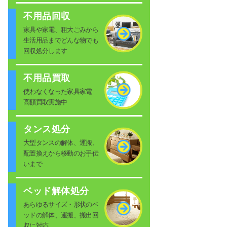
不用品回収
家具や家電、粗大ごみから
生活用品までどんな物でも
回収処分します
不用品買取
使わなくなった家具家電
高額買取実施中
タンス処分
大型タンスの解体、運搬、
配置換えから移動のお手伝
いまで
ベッド解体処分
あらゆるサイズ・形状のベ
ッドの解体、運搬、搬出回
収に対応