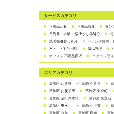
サービスカテゴリ
不用品回収
不用品買取
タン
風呂釜・浴槽・ 湯沸かし器処分
冷
洗濯機引越し処分
ベランダ掃除・
石・土・砂利回収
遺品整理
オフィス 不用品回収
エアコン取り
エリアカテゴリ
葛飾区 西亀有
葛飾区 青戸
葛
葛飾区 お花茶屋
葛飾区 東金町
葛飾区 金町浄水場
葛飾区 東立石
葛飾区 東水元
葛飾区 小菅
葛
葛飾区 白鳥
葛飾区 堀切
葛飾