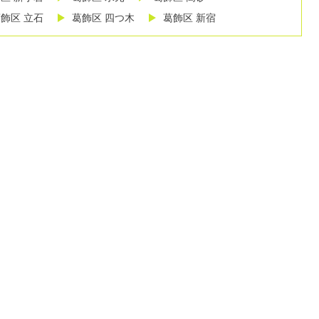
飾区 立石
葛飾区 四つ木
葛飾区 新宿