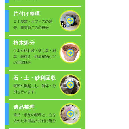
片付け整理
ゴミ屋敷・オフィスの退
去、事業系ごみの処分
植木処分
生木や枯れ枝・落ち葉・雑
草、鉢植え・観葉植物など
の回収処分
石・土・砂利回収
破砕や掘起こし、解体・分
別も行います。
遺品整理
遺品・形見の整理と、心を
込めた不用品の片付け処分