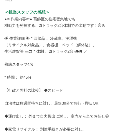
＜担当スタッフの感想＞
●🌱作業内容🌱● 葛飾区の住宅密集地でも
機動力を発揮する、2tトラック2台体制での出動です！⏱️💪
🌟 作業詳細 🌟 * 回収品： 冷蔵庫、洗濯機
（リサイクル対象品）、食器棚、ベッド（解体込）、
生活雑貨等 🛌📺 * 体制： 2tトラック2台 🚛🚛 ／
熟練スタッフ4名
* 時間： 約45分
【行政と弊社の比較】 ◆スピード
自治体は数週間待ちに対し、最短30分で急行・即日OK
◆運び出し： 外まで自力搬出に対し、室内から全てお任せ🌝
◆家電リサイクル： 別途手続きが必要に対し、