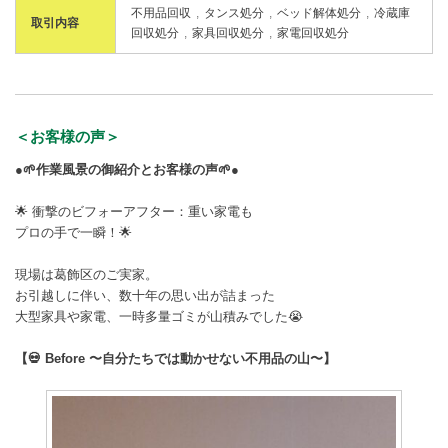
不用品回収
タンス処分
ベッド解体処分
冷蔵庫
取引内容
回収処分
家具回収処分
家電回収処分
＜お客様の声＞
●🌱作業風景の御紹介とお客様の声🌱●
🌟 衝撃のビフォーアフター：重い家電も
プロの手で一瞬！🌟
現場は葛飾区のご実家。
お引越しに伴い、数十年の思い出が詰まった
大型家具や家電、一時多量ゴミが山積みでした😭
【💀 Before 〜自分たちでは動かせない不用品の山〜】