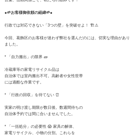
●🌱お客様御依頼の経緯🌱●
行政では対応できない「3つの壁」を突破せよ！ 🏗️⚠️
今回、葛飾区のお客様が迷わず弊社を選んだのには、切実な理由があり
ました。
* 「自力搬出」の限界 🧱
冷蔵庫等の家電リサイクル品は
自治体では室内搬出不可。高齢者や女性世帯
には過酷な作業です。
* 「行政の回収」を待てない ⏰
実家の明け渡し期限が数日後。数週間待ちの
自治体予約では間に合いませんでした。
* 「一括処分」の必要性 😱 家具の解体、
家電リサイクル、小物の分別。これらを