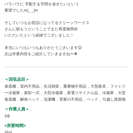
バラバラに 手配する手間を省きたいという
要望でしたm(_ _)m
そしていつもお世話になってるクリーンワークス
さんに頼もうということでまた再度御用命
いただいたという経緯でございました！
本当にいつもいつもありがとうございます😊
次は作業内容をご紹介していきますね〜🌟
＜回収品目＞
食器棚
室内不用品
生活雑貨
重量物不用品
大型家具
ファミリ
ー冷蔵庫
家財一式
大型冷蔵庫
家電リサイクル品
冷蔵庫
大型
食器棚
解体ベッド
洗濯機
実家の不用品
ベッド
引越し残置物
＜作業人員＞
4名
<所要時間>
45分