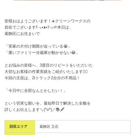
皆様おはようございます！☀️クリーンワークスの
岩佐でございますʕ⁠っ⁠•⁠ᴥ⁠•⁠ʔ⁠っ🌱本日は、
葛飾区にお住まいで
「実家の片付け期限が迫っている😭」
「重いファミリー冷蔵庫が動かせない😂」
とお悩みの皆様へ、3度目のリピートをいただいた
大切なお客様の作業実績をご紹介いたします🙂‍↕️
今回の主役は、2tトラック2台分の不用品！
「今日中に全部なんとかしたい！」
という切実な願いを、最短即日で解決した全貌を
詳しくお伝えします＼(^o^)／📚🖋️
回収エリア
葛飾区 立石