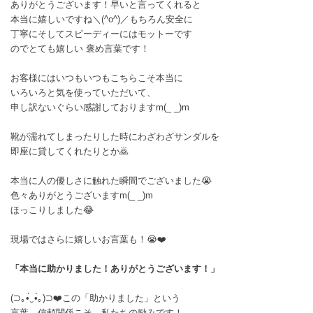
ありがとうございます！早いと言ってくれると
本当に嬉しいですね＼(^o^)／もちろん安全に
丁寧にそしてスピーディーにはモットーです
のでとても嬉しい 褒め言葉です！
お客様にはいつもいつもこちらこそ本当に
いろいろと気を使っていただいて、
申し訳ないぐらい感謝しておりますm(_ _)m
靴が濡れてしまったりした時にわざわざサンダルを
即座に貸してくれたりとか🙇
本当に人の優しさに触れた瞬間でございました😭
色々ありがとうございますm(_ _)m
ほっこりしました😂
現場ではさらに嬉しいお言葉も！😭❤️
「本当に助かりました！ありがとうございます！」
(⁠⊃⁠｡⁠•́⁠‿⁠•̀⁠｡⁠)⁠⊃❤️この「助かりました」という
言葉、信頼関係こそ、私たちの励みです！