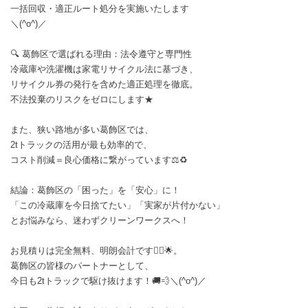
一括回収・適正ルート処分を実施いたします
＼(^o^)／
🔍 葛飾区で選ばれる理由：法令遵守と専門性
冷蔵庫や洗濯機は家電リサイクル法に基づき、
リサイクル券の発行を含めた適正処理を徹底。
不法投棄のリスクをゼロにします★
また、狭い路地が多い葛飾区では、
2tトラックの活用が最も効率的で、
コスト削減＝良心価格に繋がっています⚖️♻️
結論：葛飾区の「困った」を「安心」に！
「この冷蔵庫を今日捨てたい」「実家が片付かない」
とお悩みなら、迷わずクリーンワークスへ！
お見積りは完全無料、明朗会計です🙂‍↕️🌟。
葛飾区の皆様のパートナーとして、
今日も2tトラックで駆け抜けます！🚚💨＼(^o^)／