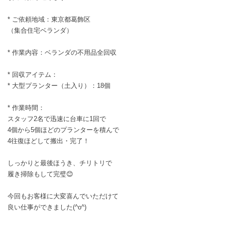
* ご依頼地域：東京都葛飾区
（集合住宅ベランダ）
* 作業内容：ベランダの不用品全回収
* 回収アイテム：
* 大型プランター（土入り）：18個
* 作業時間：
スタッフ2名で迅速に台車に1回で
4個から5個ほどのプランターを積んで
4往復ほどして搬出・完了！
しっかりと最後ほうき、チリトリで
履き掃除もして完璧😊
今回もお客様に大変喜んでいただけて
良い仕事ができました(^o^)