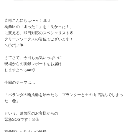
皆様こんにちは〜っ！🙂‍↕️✨
葛飾区の「困った！」を「良かった！」
に変える、即日対応のスペシャリスト🌟
クリーンワークスの岩佐でございます！
＼(^o^)／🌟
さてさて、今回も元気いっぱいに
現場からの実録レポートをお届け
しますよ〜っ🚌💨
今回のテーマは…
「ベランダの断捨離を始めたら、プランターと土の山で詰んでしまっ
た…😱」
という、葛飾区のお客様からの
緊急SOSです！☠️💦
葛飾区にお住まいの皆様、