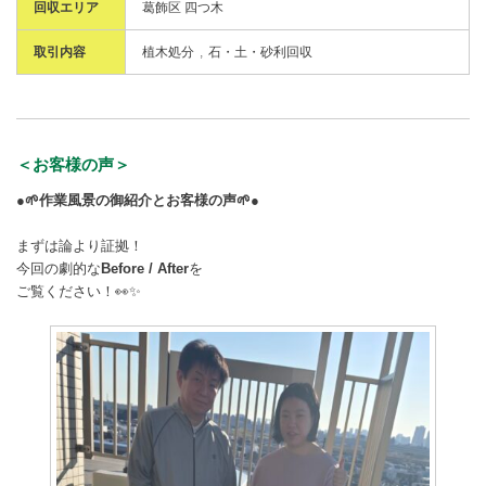
回収エリア
葛飾区 四つ木
取引内容
植木処分
石・土・砂利回収
＜お客様の声＞
●🌱作業風景の御紹介とお客様の声🌱●
まずは論より証拠！
今回の劇的な
Before / After
を
ご覧ください！👀✨