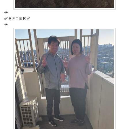
🌟
✅️ A F T E R ✅️
🌟