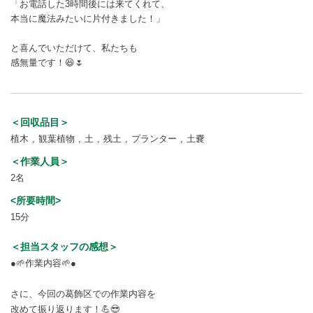
「お電話した3時間後には来てくれて、
本当に魔法みたいに片付きました！」
と喜んでいただけて、私たちも
感無量です！😆🌷
＜回収品目＞
植木
観葉植物
土
残土
プランター
土嚢
＜作業人員＞
2名
<所要時間>
15分
＜担当スタッフの感想＞
●🌱作業内容🌱●
さに、今回の葛飾区での作業内容を
改めて振り返ります！💪😎