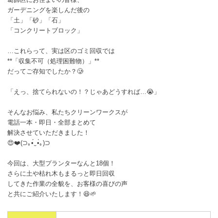
ガーデニングを楽しんだ後の
「土」「砂」「石」
「コンクリートブロック」
…これらって、実は区のゴミ回収では
**「収集不可（処理困難物）」**
だってご存知でしたか？🥲
「えっ、捨てられないの！？じゃあどうすれば…😭」
そんなお悩み、私たちクリーンワークスが
電話一本・即日・全部まとめて
解決させていただきました！
😍❤️(⁠⊃⁠｡⁠•́⁠‿⁠•̀⁠｡⁠)⁠⊃
今回は、大型プランターなんと18個！
さらに土や枯れ木もまるっと即日回収
してきた作業の全貌を、お客様の喜びの声
と共にご紹介いたします！😆🌱