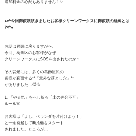
追加料金の心配もありません！✨
●🌱今回御依頼頂きましたお客様クリーンワークスに御依頼の経緯とは
❓️🌱●
お話は冒頭に戻りますが〜、
今回、葛飾区のお客様がなぜ
クリーンワークスにSOSを出されたのか？
その背景には、多くの葛飾区民の
皆様が直面する**「意外な落とし穴」**
がありました…😈💦
1. 「やる気」をへし折る「土の処分不可」
ルール☠️
お客様は「よし、ベランダを片付けよう！」
と一念発起して断捨離をスタート
されました。ところが…