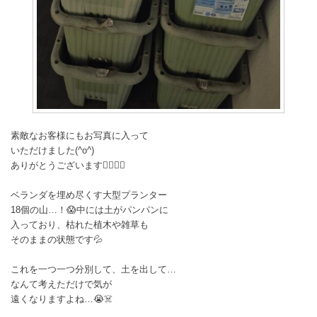
素敵なお客様にもお写真に入って
いただけました(^o^)
ありがとうございます🙂‍↕️🙂‍↕️
ベランダを埋め尽くす大型プランター
18個の山…！😱中には土がパンパンに
入っており、枯れた植木や雑草も
そのままの状態です💦
これを一つ一つ分別して、土を出して…
なんて考えただけで気が
遠くなりますよね…😭☠️