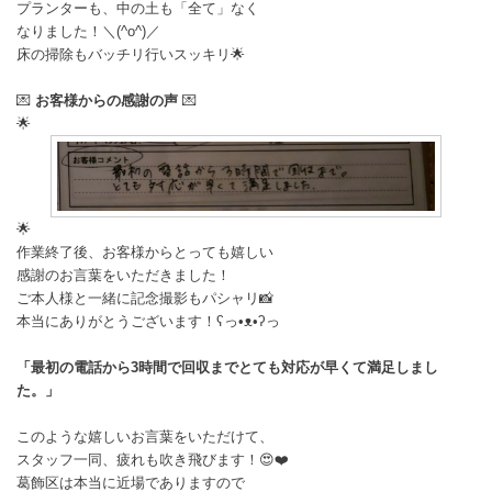
プランターも、中の土も「全て」なく
なりました！＼(^o^)／
床の掃除もバッチリ行いスッキリ🌟
💌
お客様からの感謝の声
💌
🌟
🌟
作業終了後、お客様からとっても嬉しい
感謝のお言葉をいただきました！
ご本人様と一緒に記念撮影もパシャリ📸
本当にありがとうございます！ʕ⁠っ⁠•⁠ᴥ⁠•⁠ʔ⁠っ
「最初の電話から3時間で回収までとても対応が早くて満足しまし
た。」
このような嬉しいお言葉をいただけて、
スタッフ一同、疲れも吹き飛びます！😍❤️
葛飾区は本当に近場でありますので