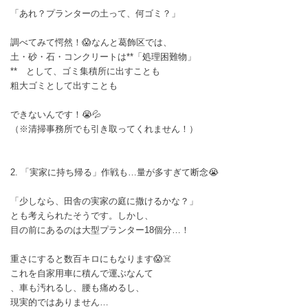
「あれ？プランターの土って、何ゴミ？」
調べてみて愕然！😱なんと葛飾区では、
土・砂・石・コンクリートは**「処理困難物」
** として、ゴミ集積所に出すことも
粗大ゴミとして出すことも
できないんです！😭💦
（※清掃事務所でも引き取ってくれません！）
2. 「実家に持ち帰る」作戦も…量が多すぎて断念😭
「少しなら、田舎の実家の庭に撒けるかな？」
とも考えられたそうです。しかし、
目の前にあるのは大型プランター18個分…！
重さにすると数百キロにもなります😱☠️
これを自家用車に積んで運ぶなんて
、車も汚れるし、腰も痛めるし、
現実的ではありません…