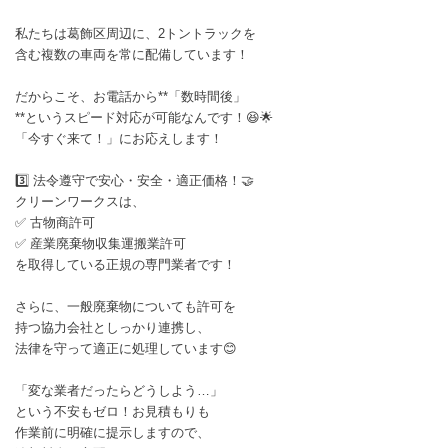
​私たちは葛飾区周辺に、2トントラックを
含む複数の車両を常に配備しています！
だからこそ、お電話から**「数時間後」
**というスピード対応が可能なんです！😆🌟
「今すぐ来て！」にお応えします！
​3️⃣ 法令遵守で安心・安全・適正価格！🤝
​クリーンワークスは、
✅ 古物商許可
✅ 産業廃棄物収集運搬業許可
を取得している正規の専門業者です！
さらに、一般廃棄物についても許可を
持つ協力会社としっかり連携し、
法律を守って適正に処理しています😊
​「変な業者だったらどうしよう…」
という不安もゼロ！お見積もりも
作業前に明確に提示しますので、