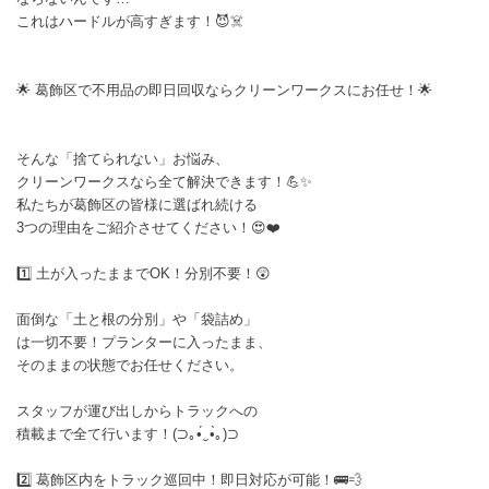
これはハードルが高すぎます！😈☠️
​🌟 葛飾区で不用品の即日回収ならクリーンワークスにお任せ！🌟
​そんな「捨てられない」お悩み、
クリーンワークスなら全て解決できます！💪✨
​私たちが葛飾区の皆様に選ばれ続ける
3つの理由をご紹介させてください！😍❤️
​1️⃣ 土が入ったままでOK！分別不要！😲
​面倒な「土と根の分別」や「袋詰め」
は一切不要！プランターに入ったまま、
そのままの状態でお任せください。
スタッフが運び出しからトラックへの
積載まで全て行います！(⁠⊃⁠｡⁠•́⁠‿⁠•̀⁠｡⁠)⁠⊃
​2️⃣ 葛飾区内をトラック巡回中！即日対応が可能！🚌💨