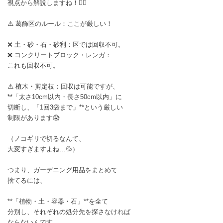
視点から解説しますね！🙂‍↕️
​⚠️ 葛飾区のルール：ここが厳しい！
​❌ 土・砂・石・砂利：区では回収不可。
​❌ コンクリートブロック・レンガ：
これも回収不可。
​⚠️ 植木・剪定枝：回収は可能ですが、
**「太さ10cm以内・長さ50cm以内」に
切断し、「1回3袋まで」**という厳しい
制限があります😱
（ノコギリで切るなんて、
大変すぎますよね…💦）
​つまり、ガーデニング用品をまとめて
捨てるには、
**「植物・土・容器・石」**を全て
分別し、それぞれの処分先を探さなければ
ならないんです…