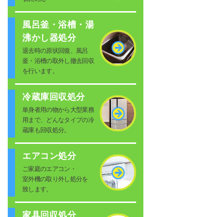
風呂釜・浴槽・湯
沸かし器処分
退去時の原状回復、風呂
釜・浴槽の取外し撤去回収
を行います。
冷蔵庫回収処分
単身者用の物から大型業務
用まで、どんなタイプの冷
蔵庫も回収処分。
エアコン処分
ご家庭のエアコン・
室外機の取り外し処分を
致します。
家具回収処分