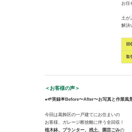
お任
土が
解決い
回
取
＜お客様の声＞
●🌱実録🌟Before〜After〜お写真と作業
今回は葛飾区の一戸建てにお住まいの
お客様、ガレージ断捨離に伴う全回収！
植木鉢、プランター、残土、園芸ごみ
の