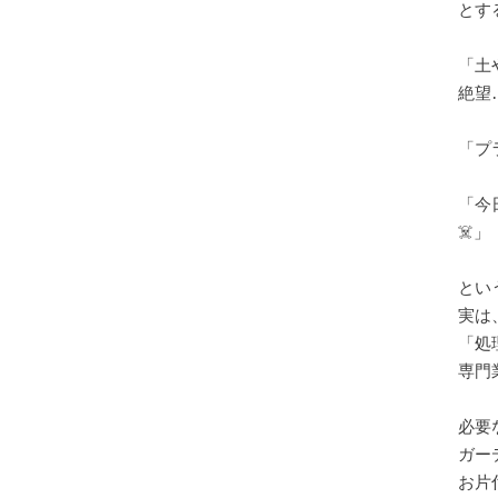
とす
「土
絶望
「プ
「今
☠️」
とい
実は
「処
専門
必要
ガー
お片