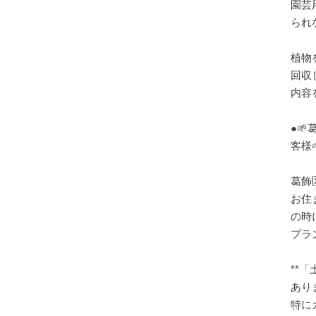
園芸
られ
植物
回収
内容を
●
客様
葛飾
お住
の時
プラ
**
あり
特に