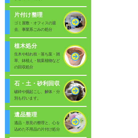
片付け整理
ゴミ屋敷・オフィスの退
去、事業系ごみの処分
植木処分
生木や枯れ枝・落ち葉・雑
草、鉢植え・観葉植物など
の回収処分
石・土・砂利回収
破砕や掘起こし、解体・分
別も行います。
遺品整理
遺品・形見の整理と、心を
込めた不用品の片付け処分