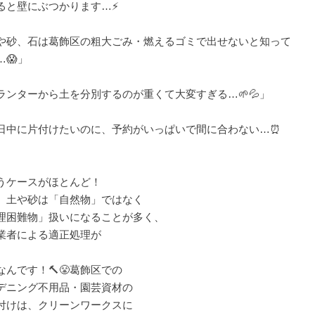
ると壁にぶつかります…⚡️
や砂、石は葛飾区の粗大ごみ・燃えるゴミで出せないと知って
…😱」
ランターから土を分別するのが重くて大変すぎる…🌱💦」
日中に片付けたいのに、予約がいっぱいで間に合わない…⏰
うケースがほとんど！
、土や砂は「自然物」ではなく
理困難物」扱いになることが多く、
業者による適正処理が
なんです！🔨😤葛飾区での
デニング不用品・園芸資材の
付けは、クリーンワークスに