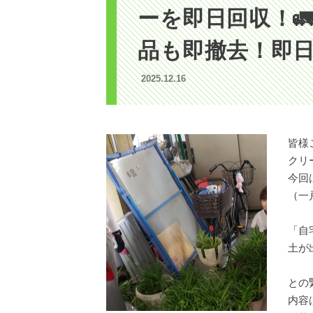
ーを即日回収！
品も即撤去！即日
2025.12.16
皆様
クリ
今回
（一
「自
土が
との緊
内容