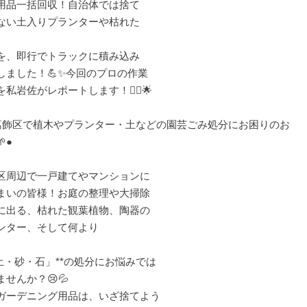
用品一括回収！自治体では捨て
ない土入りプランターや枯れた
を、即行でトラックに積み込み
しました！💪✨今回のプロの作業
私岩佐がレポートします！🙇‍♂️🌟
葛飾区で植木やプランター・土などの園芸ごみ処分にお困りのお
●
区周辺で一戸建てやマンションに
まいの皆様！お庭の整理や大掃除
に出る、枯れた観葉植物、陶器の
ンター、そして何より
「土・砂・石」**の処分にお悩みでは
ませんか？😢💦
ガーデニング用品は、いざ捨てよう