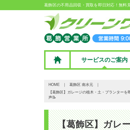
葛飾区の不用品回収・買取を即日対応！無料
サービスのご案内
HOME
葛飾区 南水元
【葛飾区】ガレージの植木・土・プランターを即
声📝
【葛飾区】ガレ