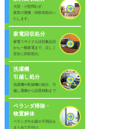
大型・小型問わず、
家具の運搬・回収収処分い
たします。
家電回収処分
家電リサイクル法対象品目
から一般家電まで、正しく
安全に回収処分。
洗濯機
引越し処分
洗濯機や乾燥機の処分、引
越し運搬から設置移動まで
ベランダ掃除・
物置解体
ベランダやお庭の不用品を
まとめて片付け。