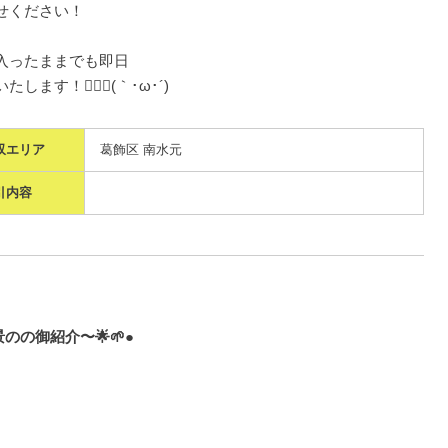
せください！
入ったままでも即日
たします！🙆‍♂️✨(｀･ω･´)ゞ
収エリア
葛飾区 南水元
引内容
風景のの御紹介〜🌟🌱●