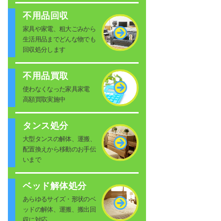
不用品回収
家具や家電、粗大ごみから
生活用品までどんな物でも
回収処分します
不用品買取
使わなくなった家具家電
高額買取実施中
タンス処分
大型タンスの解体、運搬、
配置換えから移動のお手伝
いまで
ベッド解体処分
あらゆるサイズ・形状のベ
ッドの解体、運搬、搬出回
収に対応