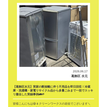
2026.06.17
葛飾区 水元
【葛飾区水元】実家の断捨離に伴う不用品を即日回収！冷蔵
庫・洗濯機・家電リサイクル品から多量ごみまで一括でスッキ
リ撤去した実録事例🚛🌱
皆様こんにちは😆🌷クリーンワークスの岩佐でございます＼