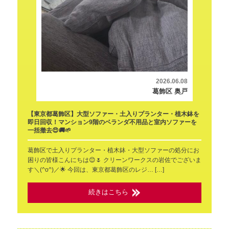
2026.06.08
葛飾区 奥戸
【東京都葛飾区】大型ソファー・土入りプランター・植木鉢を
即日回収！マンション9階のベランダ不用品と室内ソファーを
一括撤去😍🚚🌱
葛飾区で土入りプランター・植木鉢・大型ソファーの処分にお
困りの皆様こんにちは😊🌷 クリーンワークスの岩佐でございま
す＼(^o^)／🌟 今回は、東京都葛飾区のレジ… […]
続きはこちら