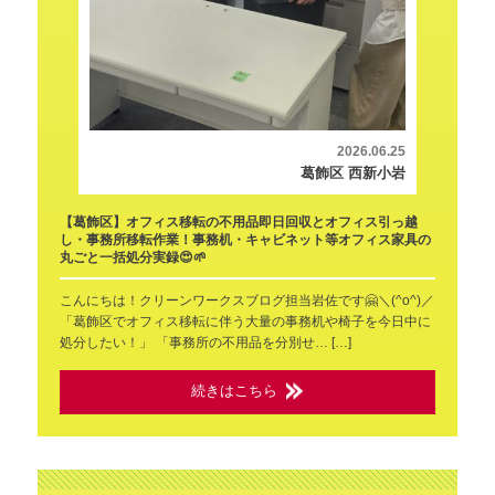
2026.06.25
葛飾区 西新小岩
【葛飾区】オフィス移転の不用品即日回収とオフィス引っ越
し・事務所移転作業！事務机・キャビネット等オフィス家具の
丸ごと一括処分実録😍🌱
こんにちは！クリーンワークスブログ担当岩佐です🤗＼(^o^)／
「葛飾区でオフィス移転に伴う大量の事務机や椅子を今日中に
処分したい！」 「事務所の不用品を分別せ… […]
続きはこちら