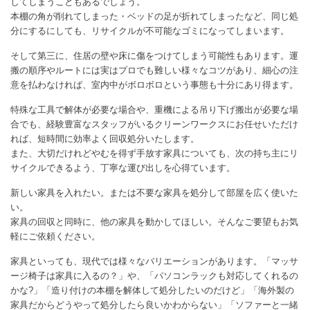
してしまうこともあるでしょう。
本棚の角が削れてしまった・ベッドの足が折れてしまったなど、同じ処
分にするにしても、リサイクルが不可能なゴミになってしまいます。
そして第三に、住居の壁や床に傷をつけてしまう可能性もあります。運
搬の順序やルートには実はプロでも難しい様々なコツがあり、細心の注
意を払わなければ、室内中がボロボロという事態も十分にあり得ます。
特殊な工具で解体が必要な場合や、重機による吊り下げ搬出が必要な場
合でも、経験豊富なスタッフがいるクリーンワークスにお任せいただけ
れば、短時間に効率よく回収処分いたします。
また、大切だけれどやむを得ず手放す家具についても、次の持ち主にリ
サイクルできるよう、丁寧な運び出しを心得ています。
新しい家具を入れたい。または不要な家具を処分して部屋を広く使いた
い。
家具の回収と同時に、他の家具を動かしてほしい。そんなご要望もお気
軽にご依頼ください。
家具といっても、現代では様々なバリエーションがあります。「マッサ
ージ椅子は家具に入るの？」や、「パソコンラックも対応してくれるの
かな?」「造り付けの本棚を解体して処分したいのだけど」「海外製の
家具だからどうやって処分したら良いかわからない」「ソファーと一緒