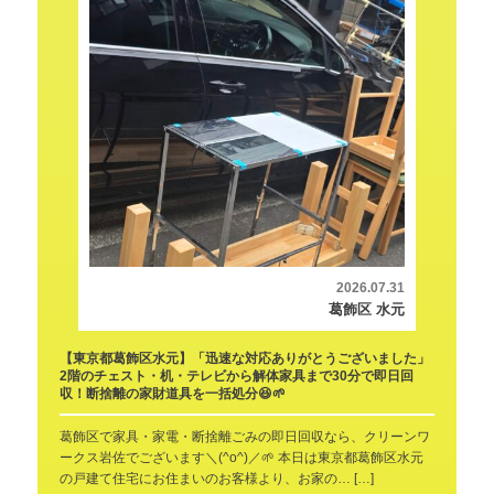
2026.07.31
葛飾区 水元
【東京都葛飾区水元】「迅速な対応ありがとうございました」
2階のチェスト・机・テレビから解体家具まで30分で即日回
収！断捨離の家財道具を一括処分😆🌱
葛飾区で家具・家電・断捨離ごみの即日回収なら、クリーンワ
ークス岩佐でございます＼(^o^)／🌱 本日は東京都葛飾区水元
の戸建て住宅にお住まいのお客様より、お家の… […]