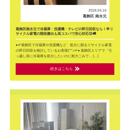
2026.04.10
葛飾区 南水元
葛飾区南水元で冷蔵庫・洗濯機・テレビの即日回収なら！🌟リ
サイクル家電の階段搬出も高コスパで安心対応😊🚚
●🌱葛飾区で冷蔵庫や洗濯機など、処分に困るリサイクル家電
の即日回収を検討しているお客様(^^♪🌱● 葛飾区エリアで「引
っ越し前に冷蔵庫を処分したいのに粗大ごみで… […]
続きはこちら