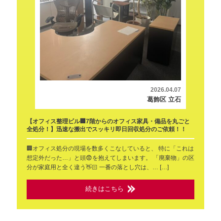
2026.04.07
葛飾区 立石
【オフィス整理ビル🏢7階からのオフィス家具・備品を丸ごと
全処分！】迅速な搬出でスッキリ即日回収処分のご依頼！！
🏢オフィス処分の現場を数多くこなしていると、 特に「これは
想定外だった…」と頭😨を抱えてしまいます。 「廃棄物」の区
分が家庭用と全く違う👋🏻 一番の落とし穴は、… […]
続きはこちら