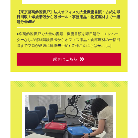
【東京都葛飾区青戸】法人オフィスの大量機密書類・古紙を即
日回収！螺旋階段から段ボール・事務用品・物置廃材まで一括
処分😍🚚🌱
●🍃葛飾区青戸で大量の書類・機密書類を即日処分！エレベー
ターなしの螺旋階段搬出からオフィス用品・倉庫廃材の一括回
収までプロが迅速に解決🚚💨🍃● 皆様こんにちは☀… […]
続きはこちら