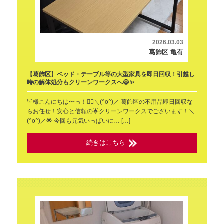
2026.03.03
葛飾区 亀有
【葛飾区】ベッド・テーブル等の大型家具を即日回収！引越し
時の解体処分もクリーンワークスへ😆✨
皆様こんにちは〜っ！🙂‍↕️＼(^o^)／ 葛飾区の不用品即日回収な
らお任せ！安心と信頼の🌟クリーンワークスでございます！＼
(^o^)／🌟 今回も元気いっぱいに… […]
続きはこちら