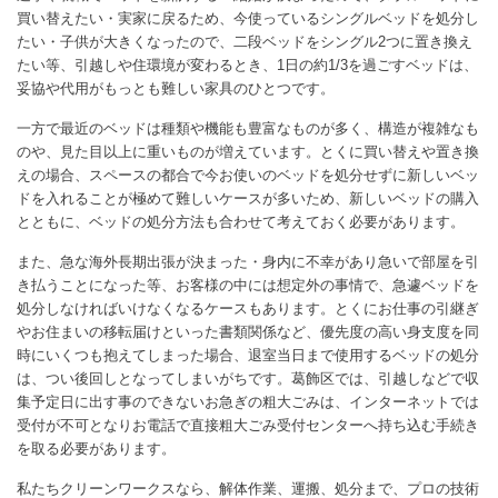
買い替えたい・実家に戻るため、今使っているシングルベッドを処分し
たい・子供が大きくなったので、二段ベッドをシングル2つに置き換え
たい等、引越しや住環境が変わるとき、1日の約1/3を過ごすベッドは、
妥協や代用がもっとも難しい家具のひとつです。
一方で最近のベッドは種類や機能も豊富なものが多く、構造が複雑なも
のや、見た目以上に重いものが増えています。とくに買い替えや置き換
えの場合、スペースの都合で今お使いのベッドを処分せずに新しいベッ
ドを入れることが極めて難しいケースが多いため、新しいベッドの購入
とともに、ベッドの処分方法も合わせて考えておく必要があります。
また、急な海外長期出張が決まった・身内に不幸があり急いで部屋を引
き払うことになった等、お客様の中には想定外の事情で、急遽ベッドを
処分しなければいけなくなるケースもあります。とくにお仕事の引継ぎ
やお住まいの移転届けといった書類関係など、優先度の高い身支度を同
時にいくつも抱えてしまった場合、退室当日まで使用するベッドの処分
は、つい後回しとなってしまいがちです。葛飾区では、引越しなどで収
集予定日に出す事のできないお急ぎの粗大ごみは、インターネットでは
受付が不可となりお電話で直接粗大ごみ受付センターへ持ち込む手続き
を取る必要があります。
私たちクリーンワークスなら、解体作業、運搬、処分まで、プロの技術