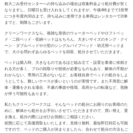
粗大ごみ受付センターへの持ち込みの場合は収集料金より処分費が安く
なりますし、日曜日も受け入れをしてくれますが、午後4時までで1世帯
につき年度内30点まで、持ち込みに使用できる車両はレンタカーで2t車
までと、制限もございます。
クリーンワークスなら、複雑な形状のウォーターベッドやロフトベッ
ド・二段ベッド・収納ベッドはもちろん、大きいサイズのキング・クイ
ーン・ダブルベッドや小型のシングルパイプベッド・幼児用ベッドま
で、大小を問わずあらゆるベッドを回収、処分させていただきます。
ベッドは購入時、大きなものであるほど組み立て・設置を業者に依頼さ
れる方が多く、プロの段取りや技術が必要なものもあり、解体の手順が
わからない、専用の工具がないなど、お客様自身でベッドの処分をしよ
うとしても、難しいケースが多いというのが実情です。また不用意に解
体・運搬をされる場合、不慮の事故や怪我、高所からの転落など、危険
が伴う可能性もあります。
私たちクリーンワークスは、そんなベッドの処分にお困りのお客様のた
めに、解体から処分をお手伝いさせていただきますので、買い替え、置
き換え、処分の際にはぜひお気軽にご相談ください。
状態に応じて高価買取もいたします。見積り無料、最短即日対応も可能
ですので、ベッドのご購入が決まりましたら、合わせて処分の方法もご