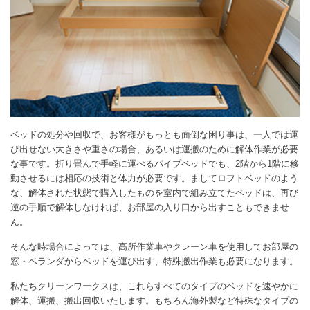
ベッドの処分や回収で、お客様がもっとも面倒な困り事は、一人では運
び出せない大きさや重さの場合、あるいは運搬のために解体作業が必要
な事です。折り畳んで手軽に運べるパイプベッドでも、2階から1階に移
動させるには相応の技術と体力が必要です。ましてロフトベッドのよう
な、解体された状態で購入したものを室内で組み立てたベッドは、再び
逆の手順で解体しなければ、お部屋の入り口から出すこともできませ
ん。
そんな時場合によっては、高所作業車やクレーン車を使用してお部屋の
窓・ベランダからベッドを運び出す、特殊搬出作業も必要になります。
私たちクリーンワークスは、これらすべてのタイプのベッドを速やかに
解体、運搬、搬出回収いたします。もちろん海外製など特殊なタイプの