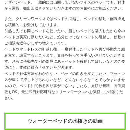
デザインベッド、一般的には出回っていないサイズのベッドでも、解体
から運搬、搬出回収させていただきますのでお気軽にご相談ください。
また、クリーンワークスではベッドの引越し、ベッドの移動・配置換え
も積極的にお受けしております。
引越し先でも同じベッドを使いたい、新しいベッドを購入したから今の
ベッドは実家に譲りたいなど、処分だけでなくベッドの引越し、移動の
ご相談も近年少しずつ増えています。
ベッドやマットレスの引越し後、一度解体したベッドを再び移動先で組
み立て、設置するところまで、責任を持ってお手伝いさせていただきま
す。さらに移動先で別の部屋にあるベッドを移動してほしいなどのご要
望にも、柔軟に対応させていただきます。
ベッドの解体方法がわからない、ベッドの向きを変更したい、マットレ
スが重くて持ち上げられないなど、どんなに小さなことでもかまいませ
んので、ベッドに関わる困り事がございましたら、見積り無料、高価買
取もOK、最短即日対応可能なクリーンワークスへお気軽にご相談くだ
さい。
ウォーターベッドの水抜きの動画