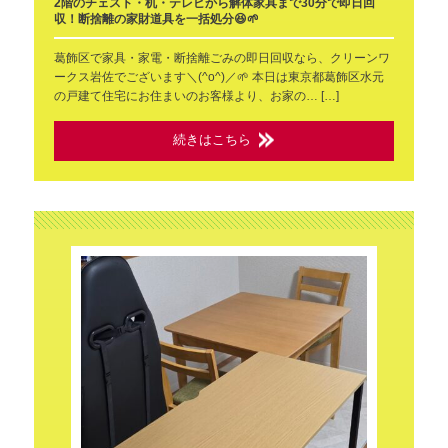
2階のチェスト・机・テレビから解体家具まで30分で即日回
収！断捨離の家財道具を一括処分😆🌱
葛飾区で家具・家電・断捨離ごみの即日回収なら、クリーンワ
ークス岩佐でございます＼(^o^)／🌱 本日は東京都葛飾区水元
の戸建て住宅にお住まいのお客様より、お家の… […]
続きはこちら