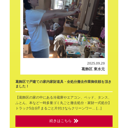
2025.09.29
葛飾区 東水元
葛飾区で戸建ての家内家財道具・全処分撤去作業御依頼を頂き
ました！
【葛飾区の家の中にある冷蔵庫やエアコン、ベッド、タンス、
ふとん、本など一時多量ゴミ丸ごと撤去処分・家財一式処分】
トラック5台分⁉ まるごと片付けならクリーンワー… […]
続きはこちら