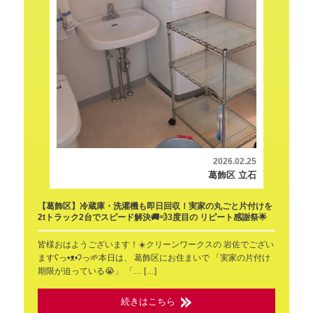
2026.02.25
葛飾区 立石
【葛飾区】冷蔵庫・洗濯機も即日回収！実家の丸ごと片付けを
2tトラック2台でスピード解決🚚💨3度目の リピート感謝祭🌟
皆様おはようございます！☀️クリーンワークスの 岩佐でござい
ますʕ⁠っ⁠•⁠ᴥ⁠•⁠ʔ⁠っ🌱本日は、 葛飾区にお住まいで 「実家の片付け
期限が迫っている😭」 「… […]
続きはこちら